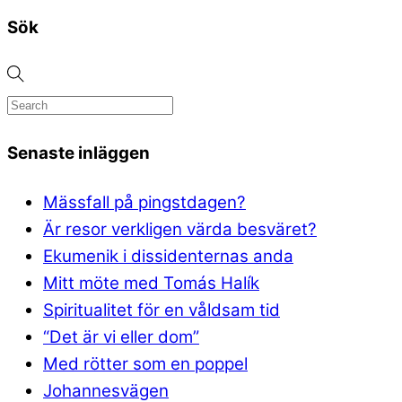
Sök
Senaste inläggen
Mässfall på pingstdagen?
Är resor verkligen värda besväret?
Ekumenik i dissidenternas anda
Mitt möte med Tomás Halík
Spiritualitet för en våldsam tid
“Det är vi eller dom”
Med rötter som en poppel
Johannesvägen