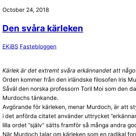
October 24, 2018
Den svåra kärleken
EKiBS
Fastebloggen
Kärlek är det extremt svåra erkännandet att något 
Orden kommer från den irländske filosofen Iris M
Såväl den norska professorn Toril Moi som den dan
Murdochs tänkande.
Avgörande för kärleken, menar Murdoch, är att styr
i det anförda citatet använder uttrycket ”erkänn
lilla ordet ”själv” sätts framför så många andra goda
När Murdoch talar om kärleken som en radikal form