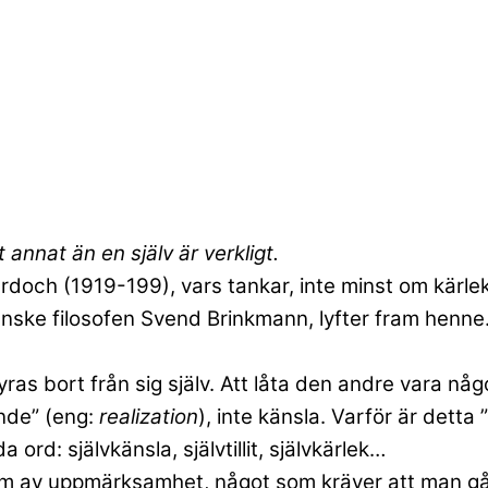
annat än en själv är verkligt.
urdoch (1919-199), vars tankar, inte minst om kärl
ske filosofen Svend Brinkmann, lyfter fram henne. 
as bort från sig själv. Att låta den andre vara någo
ande” (eng:
realization
), inte känsla. Varför är detta 
 ord: självkänsla, självtillit, självkärlek…
 av uppmärksamhet, något som kräver att man går ut