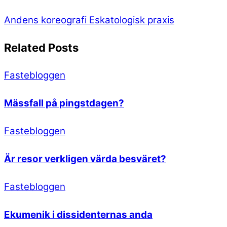
Andens koreografi
Eskatologisk praxis
Related Posts
Fastebloggen
Mässfall på pingstdagen?
Fastebloggen
Är resor verkligen värda besväret?
Fastebloggen
Ekumenik i dissidenternas anda