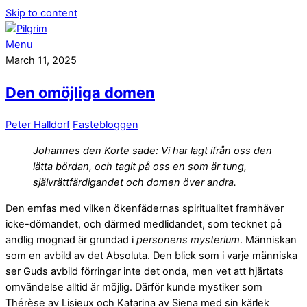
Skip to content
Menu
March 11, 2025
Den omöjliga domen
Peter Halldorf
Fastebloggen
Johannes den Korte sade:
Vi har lagt ifrån oss den
lätta bördan, och tagit på oss en som är tung,
självrättfärdigandet och domen över andra.
Den emfas med vilken ökenfädernas spiritualitet framhäver
icke-dömandet, och därmed medlidandet, som tecknet på
andlig mognad är grundad i
personens mysterium
. Människan
som en avbild av det Absoluta. Den blick som i varje människa
ser Guds avbild förringar inte det onda, men vet att hjärtats
omvändelse alltid är möjlig. Därför kunde mystiker som
Thérèse av Lisieux och Katarina av Siena med sin kärlek