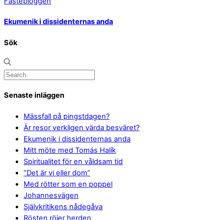
Fastebloggen
Ekumenik i dissidenternas anda
Sök
Senaste inläggen
Mässfall på pingstdagen?
Är resor verkligen värda besväret?
Ekumenik i dissidenternas anda
Mitt möte med Tomás Halík
Spiritualitet för en våldsam tid
“Det är vi eller dom”
Med rötter som en poppel
Johannesvägen
Självkritikens nådegåva
Rösten röjer herden