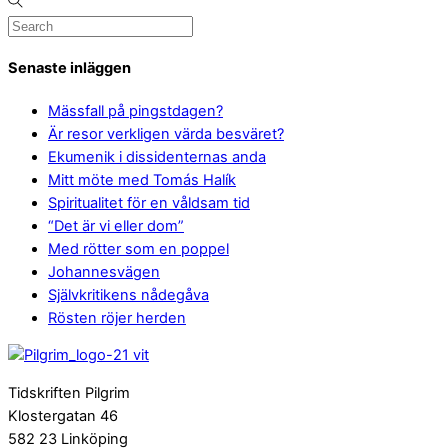
Senaste inläggen
Mässfall på pingstdagen?
Är resor verkligen värda besväret?
Ekumenik i dissidenternas anda
Mitt möte med Tomás Halík
Spiritualitet för en våldsam tid
“Det är vi eller dom”
Med rötter som en poppel
Johannesvägen
Självkritikens nådegåva
Rösten röjer herden
Tidskriften Pilgrim
Klostergatan 46
582 23 Linköping