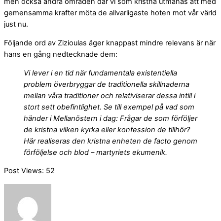
men också andra områden där vi som kristna utmanas att med
gemensamma krafter möta de allvarligaste hoten mot vår värld
just nu.
Följande ord av Zizioulas äger knappast mindre relevans är när
hans en gång nedtecknade dem:
Vi lever i en tid när fundamentala existentiella
problem överbryggar de traditionella skillnaderna
mellan våra traditioner och relativiserar dessa intill i
stort sett obefintlighet. Se till exempel på vad som
händer i Mellanöstern i dag: Frågar de som förföljer
de kristna vilken kyrka eller konfession de tillhör?
Här realiseras den kristna enheten de facto genom
förföljelse och blod – martyriets ekumenik.
Post Views:
52