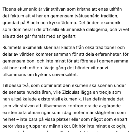
Tidens ekumenik är vår strävan som kristna att enas utifrån
det faktum att vi har en gemensam tvåtusenårig tradition,
grundad på Bibeln och kyrkofäderna. Det är den ekumenik
som dominerar i de officiella ekumeniska dialogerna, och vi vet
alla att det går framåt med snigelfart.
Rummets ekumenik sker när kristna från olika traditioner och
delar av världen kommer samman för att dela erfarenheter, för
gemensam bön, och inte minst för att förenas i gemensamma
aktioner och möten. Varje gång det händer vittnar vi
tillsammans om kyrkans universalitet.
Till dessa två, som dominerat den ekumeniska scenen under
de senaste hundra åren, ville Zizioulas lägga en tredje som
han alltså kallade existentiell ekumenik. Han definierade det
som vår strävan att tillsammans konfrontera de avgörande
existentiella utmaningar som i dag möter mänskligheten som
helhet – inte bara på vissa platser eller som något som enbart
berör vissa grupper av människor. Dit hör inte minst ekologin,