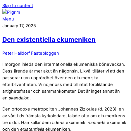
Skip to content
Menu
January 17, 2025
Den existentiella ekumeniken
Peter Halldorf
Fastebloggen
I morgon inleds den internationella ekumeniska böneveckan.
Dess ärende är mer akut än någonsin. Likväl tillåter vi att den
passerar utan upprördhet över den ekumeniska
efterblivenheten. Vi nöjer oss med till intet förpliktande
artighetsfraser och sammankomster. Det är inget annat än
en
skandalon
.
Den ortodoxe metropoliten Johannes Zizioulas (d. 2023), en
av vårt tids främsta kyrkoledare, talade ofta om ekumenikens
tre sidor. Han kallar dem
tidens
ekumenik,
rummets
ekumenik
och den
existentiella
ekumeniken.