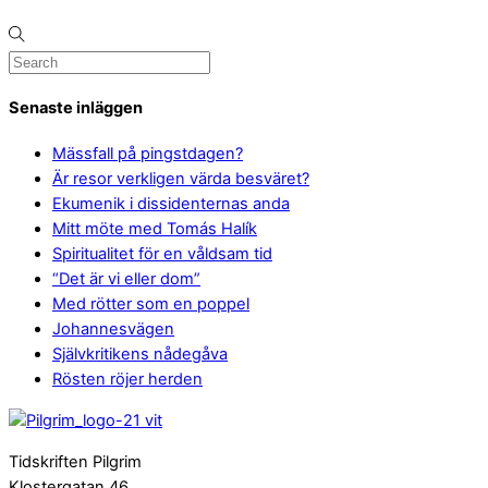
Senaste inläggen
Mässfall på pingstdagen?
Är resor verkligen värda besväret?
Ekumenik i dissidenternas anda
Mitt möte med Tomás Halík
Spiritualitet för en våldsam tid
“Det är vi eller dom”
Med rötter som en poppel
Johannesvägen
Självkritikens nådegåva
Rösten röjer herden
Tidskriften Pilgrim
Klostergatan 46