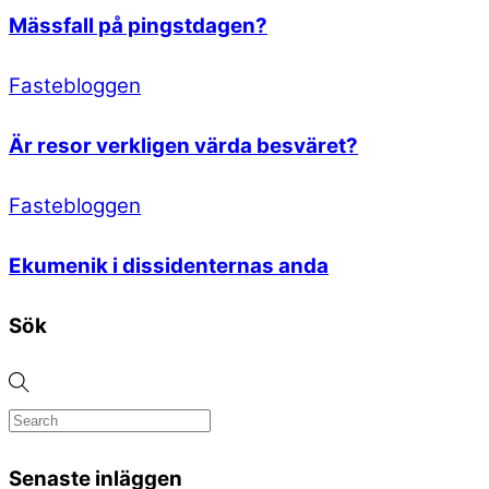
Mässfall på pingstdagen?
Fastebloggen
Är resor verkligen värda besväret?
Fastebloggen
Ekumenik i dissidenternas anda
Sök
Senaste inläggen