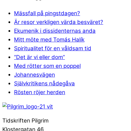
Mässfall på pingstdagen?
Är resor verkligen värda besväret?
Ekumenik i dissidenternas anda
Mitt möte med Tomás Halík
Spiritualitet för en våldsam tid
“Det är vi eller dom”
Med rötter som en poppel
Johannesvägen
Självkritikens nådegåva
Rösten röjer herden
Tidskriften Pilgrim
Klostergatan 46