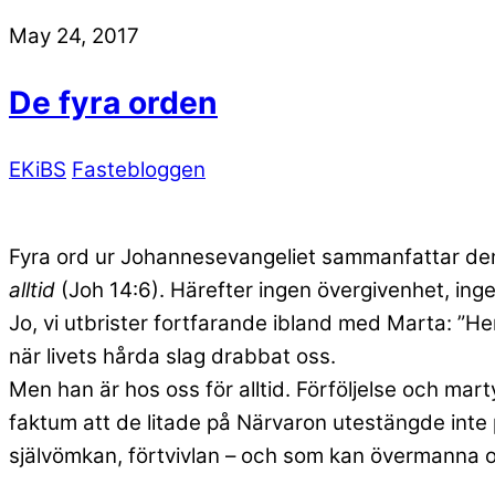
May 24, 2017
De fyra orden
EKiBS
Fastebloggen
Fyra ord ur Johannesevangeliet sammanfattar den 
alltid
(Joh 14:6). Härefter ingen övergivenhet, in
Jo, vi utbrister fortfarande ibland med Marta: ”H
när livets hårda slag drabbat oss.
Men han är hos oss för alltid. Förföljelse och ma
faktum att de litade på Närvaron utestängde int
självömkan, förtvivlan – och som kan övermanna os