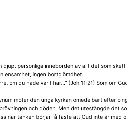
djupt personliga innebörden av allt det som skett
gen ensamhet, ingen bortglömdhet.
erre, om du hade varit här…” (Joh 11:21) Som om Gud
rtyrium möter den unga kyrkan omedelbart efter ping
e prövningen och döden. Men det utestängde det s
s när tanken börjar få fäste att Gud inte är med o