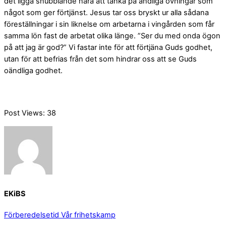
det ligga snubblande nära att tänka på andliga övningar som
något som ger förtjänst. Jesus tar oss bryskt ur alla sådana
föreställningar i sin liknelse om arbetarna i vingården som får
samma lön fast de arbetat olika länge. ”Ser du med onda ögon
på att jag är god?” Vi fastar inte för att förtjäna Guds godhet,
utan för att befrias från det som hindrar oss att se Guds
oändliga godhet.
Post Views:
38
EKiBS
Förberedelsetid
Vår frihetskamp