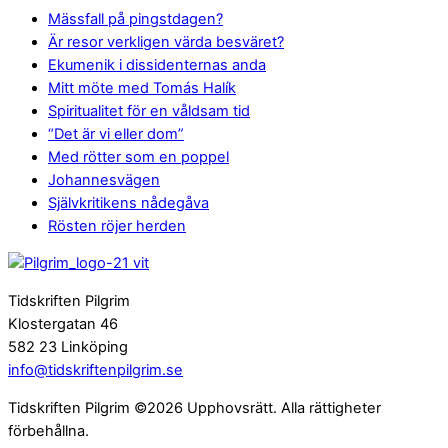
Mässfall på pingstdagen?
Är resor verkligen värda besväret?
Ekumenik i dissidenternas anda
Mitt möte med Tomás Halík
Spiritualitet för en våldsam tid
“Det är vi eller dom”
Med rötter som en poppel
Johannesvägen
Självkritikens nådegåva
Rösten röjer herden
Tidskriften Pilgrim
Klostergatan 46
582 23 Linköping
info@tidskriftenpilgrim.se
Tidskriften Pilgrim ©2026 Upphovsrätt. Alla rättigheter
förbehållna.