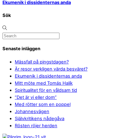
Ekumenik i dissidenternas anda
Sök
Senaste inläggen
Mässfall på pingstdagen?
Är resor verkligen värda besväret?
Ekumenik i dissidenternas anda
Mitt möte med Tomás Halík
Spiritualitet för en våldsam tid
“Det är vi eller dom”
Med rötter som en poppel
Johannesvägen
Självkritikens nådegåva
Rösten röjer herden