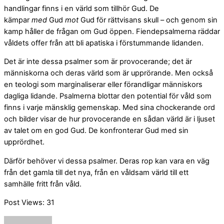
handlingar finns i en värld som tillhör Gud. De
kämpar
med
Gud
mot
Gud för rättvisans skull – och genom sin
kamp håller de frågan om Gud öppen. Fiendepsalmerna räddar
våldets offer från att bli apatiska i förstummande lidanden.
Det är inte dessa psalmer som är provocerande; det är
människorna och deras värld som är upprörande. Men också
en teologi som marginaliserar eller förandligar människors
dagliga lidande. Psalmerna blottar den potential för våld som
finns i varje mänsklig gemenskap. Med sina chockerande ord
och bilder visar de hur provocerande en sådan värld är i ljuset
av talet om en god Gud. De konfronterar Gud med sin
upprördhet.
Därför behöver vi dessa psalmer. Deras rop kan vara en väg
från det gamla till det nya, från en våldsam värld till ett
samhälle fritt från våld.
Post Views:
31