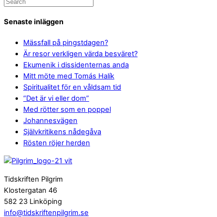
Senaste inläggen
Mässfall på pingstdagen?
Är resor verkligen värda besväret?
Ekumenik i dissidenternas anda
Mitt möte med Tomás Halík
Spiritualitet för en våldsam tid
“Det är vi eller dom”
Med rötter som en poppel
Johannesvägen
Självkritikens nådegåva
Rösten röjer herden
Tidskriften Pilgrim
Klostergatan 46
582 23 Linköping
info@tidskriftenpilgrim.se