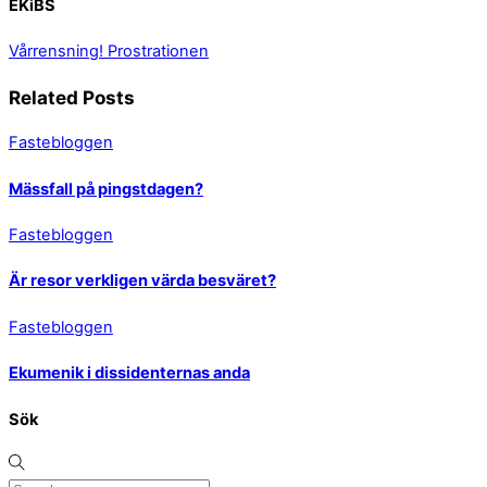
EKiBS
Vårrensning!
Prostrationen
Related Posts
Fastebloggen
Mässfall på pingstdagen?
Fastebloggen
Är resor verkligen värda besväret?
Fastebloggen
Ekumenik i dissidenternas anda
Sök