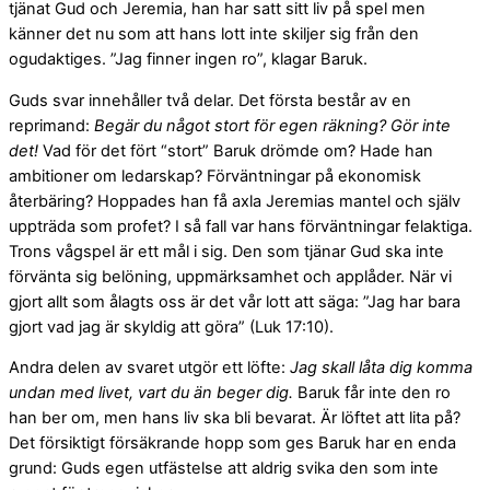
tjänat Gud och Jeremia, han har satt sitt liv på spel men
känner det nu som att hans lott inte skiljer sig från den
ogudaktiges. ”Jag finner ingen ro”, klagar Baruk.
Guds svar innehåller två delar. Det första består av en
reprimand:
Begär du något stort för egen räkning? Gör inte
det!
Vad för det fört “stort” Baruk drömde om? Hade han
ambitioner om ledarskap? Förväntningar på ekonomisk
återbäring? Hoppades han få axla Jeremias mantel och själv
uppträda som profet? I så fall var hans förväntningar felaktiga.
Trons vågspel är ett mål i sig. Den som tjänar Gud ska inte
förvänta sig belöning, uppmärksamhet och applåder. När vi
gjort allt som ålagts oss är det vår lott att säga: ”Jag har bara
gjort vad jag är skyldig att göra” (Luk 17:10).
Andra delen av svaret utgör ett löfte:
Jag skall låta dig komma
undan med livet, vart du än beger dig.
Baruk får inte den ro
han ber om, men hans liv ska bli bevarat. Är löftet att lita på?
Det försiktigt försäkrande hopp som ges Baruk har en enda
grund: Guds egen utfästelse att aldrig svika den som inte