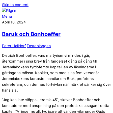
Skip to content
Menu
April 10, 2024
Baruk och Bonhoeffer
Peter Halldorf
Fastebloggen
Dietrich Bonhoeffer, vars martyrium vi mindes i går,
återkommer i sina brev från fängelset gång på gång till
Jeremiabokens fyrtiofemte kapitel, en av läsningarna i
gårdagens mässa. Kapitlet, som med sina fem verser är
Jeremiabokens kortaste, handlar om Bruk, profetens
sekreterare, och dennes förtvivlan när mörkret sänker sig över
hans själ.
”Jag kan inte släppa Jeremia 45”, skriver Bonhoeffer och
konstaterar med anspelning på den profetiska utsagan i detta
kapitel: ”Vi inser nu allt tydligare att världen vilar under Guds