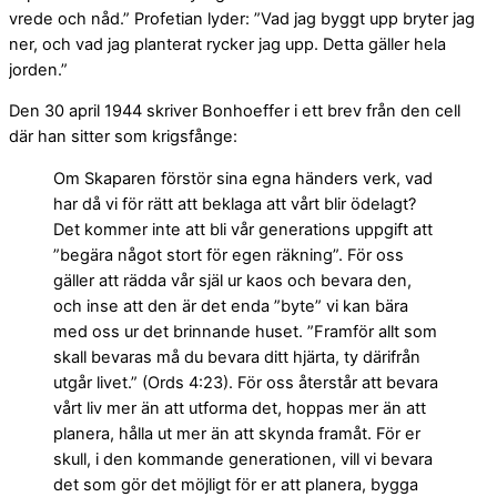
vrede och nåd.” Profetian lyder: ”Vad jag byggt upp bryter jag
ner, och vad jag planterat rycker jag upp. Detta gäller hela
jorden.”
Den 30 april 1944 skriver Bonhoeffer i ett brev från den cell
där han sitter som krigsfånge:
Om Skaparen förstör sina egna händers verk, vad
har då vi för rätt att beklaga att vårt blir ödelagt?
Det kommer inte att bli vår generations uppgift att
”begära något stort för egen räkning”. För oss
gäller att rädda vår själ ur kaos och bevara den,
och inse att den är det enda ”byte” vi kan bära
med oss ur det brinnande huset. ”Framför allt som
skall bevaras må du bevara ditt hjärta, ty därifrån
utgår livet.” (Ords 4:23). För oss återstår att bevara
vårt liv mer än att utforma det, hoppas mer än att
planera, hålla ut mer än att skynda framåt. För er
skull, i den kommande generationen, vill vi bevara
det som gör det möjligt för er att planera, bygga