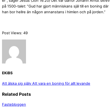
er”, säger Jesus (Joh 16:20) Det var därför Johann Arndt skrev
på 1500-talet: ”Gud har gjort människans själ till en boning där
han bor hellre än någon annanstans i himlen och på jorden.”
Post Views:
49
EKiBS
Att älska sig själv
Att vara en boning för allt levande
Related Posts
Fastebloggen