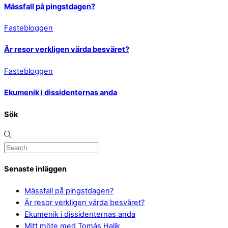
Mässfall på pingstdagen?
Fastebloggen
Är resor verkligen värda besväret?
Fastebloggen
Ekumenik i dissidenternas anda
Sök
Senaste inläggen
Mässfall på pingstdagen?
Är resor verkligen värda besväret?
Ekumenik i dissidenternas anda
Mitt möte med Tomás Halík