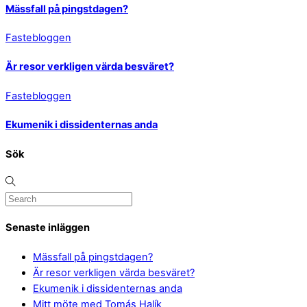
Mässfall på pingstdagen?
Fastebloggen
Är resor verkligen värda besväret?
Fastebloggen
Ekumenik i dissidenternas anda
Sök
Senaste inläggen
Mässfall på pingstdagen?
Är resor verkligen värda besväret?
Ekumenik i dissidenternas anda
Mitt möte med Tomás Halík