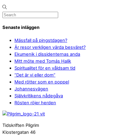
Senaste inläggen
Mässfall på pingstdagen?
Är resor verkligen värda besväret?
Ekumenik i dissidenternas anda
Mitt möte med Tomás Halík
Spiritualitet för en våldsam tid
“Det är vi eller dom”
Med rötter som en poppel
Johannesvägen
Självkritikens nådegåva
Rösten röjer herden
Tidskriften Pilgrim
Klostergatan 46