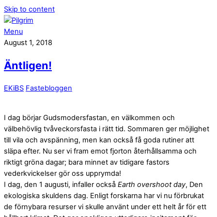
Skip to content
Menu
August 1, 2018
Äntligen!
EKiBS
Fastebloggen
I dag börjar Gudsmodersfastan, en välkommen och
välbehövlig tvåveckorsfasta i rätt tid. Sommaren ger möjlighet
till vila och avspänning, men kan också få goda rutiner att
släpa efter. Nu ser vi fram emot fjorton återhållsamma och
riktigt gröna dagar; bara minnet av tidigare fastors
vederkvickelser gör oss upprymda!
I dag, den 1 augusti, infaller också
Earth overshoot day
, Den
ekologiska skuldens dag. Enligt forskarna har vi nu förbrukat
de förnybara resurser vi skulle använt under ett helt år för ett