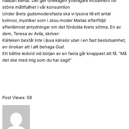
hållbart klimat. Det ger onekligen ytterligare incitament för
större måttfullhet i vår konsumtion
Under årets gudsmodersfasta ska vi lyssna till ett antal
kvinnor, mystiker som i Jesu moder Marias efterföljd
efterlämnat antydningar om det fördolda livets sötma. En av
dem, Teresa av Avila, skriver:
Kärleken består inte i ljuva känslor utan i en fast beslutsamhet,
en önskan att i allt behaga Gud
.
Ett bättre ledord vid början av en fasta går knappast att få. ”Må
det ske med mig som du har sagt!”
Post Views:
58