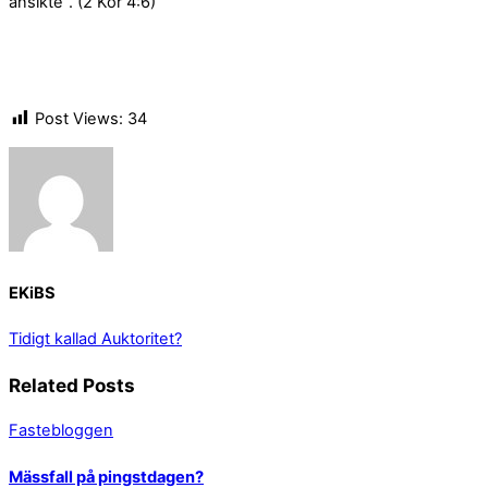
ansikte”. (2 Kor 4:6)
Post Views:
34
EKiBS
Tidigt kallad
Auktoritet?
Related Posts
Fastebloggen
Mässfall på pingstdagen?