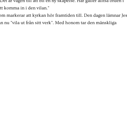
et är vägen till att bli en ny skapelse. Här gäller alltså orden i
att komma in i den vilan.”
 som markerar att kyrkan hör framtiden till. Den dagen lämnar Je
an nu ”vila ut från sitt verk”. Med honom tar den mänskliga