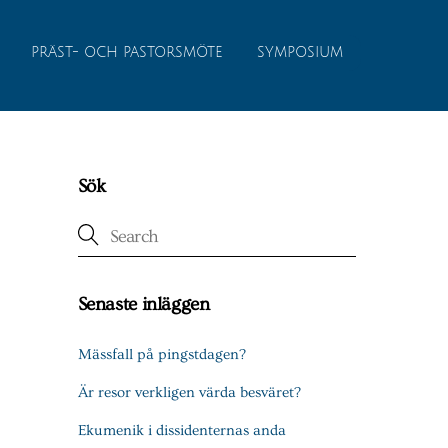
PRÄST- OCH PASTORSMÖTE
SYMPOSIUM
Sök
Senaste inläggen
Mässfall på pingstdagen?
Är resor verkligen värda besväret?
Ekumenik i dissidenternas anda