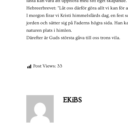
fasta kan vara att upphöra med sitt eget skapande. D
Hebreerbrevet: ”Låt oss därför göra allt vi kan för 
I morgon firar vi Kristi himmelsfärds dag, en fest
jorden och sätter sig på Faderns högra sida. Han k
naturen plats i himlen.
Därefter är Guds största gåva till oss trons vila.
Post Views:
33
EKiBS