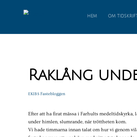
Skip
to
HEM
OM TIDSKRIF
content
Raklång unde
Fastebloggen
EKIBS
Efter att ha firat mässa i Farhults medeltidskyrka,
under himlen, slumrande, när tröttheten kom.
Vi hade timmarna innan talat om hur vi genom vi