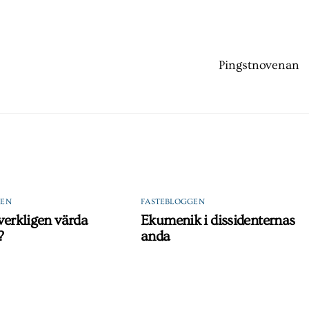
Pingstnovenan
GEN
FASTEBLOGGEN
 verkligen värda
Ekumenik i dissidenternas
?
anda