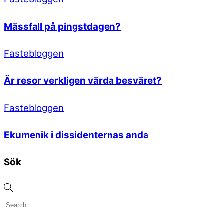
Mässfall på pingstdagen?
Fastebloggen
Är resor verkligen värda besväret?
Fastebloggen
Ekumenik i dissidenternas anda
Sök