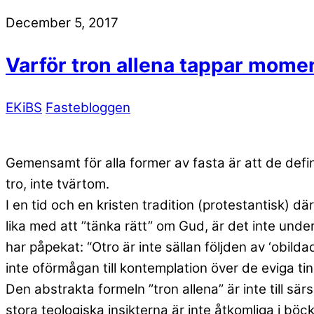
December 5, 2017
Varför tron allena tappar mom
EKiBS
Fastebloggen
Gemensamt för alla former av fasta är att de defi
tro, inte tvärtom.
I en tid och en kristen tradition (protestantisk) dä
lika med att ”tänka rätt” om Gud, är det inte underl
har påpekat: “Otro är inte sällan följden av ‘obild
inte oförmågan till kontemplation över de eviga t
Den abstrakta formeln ”tron allena” är inte till sär
stora teologiska insikterna är inte åtkomliga i bö