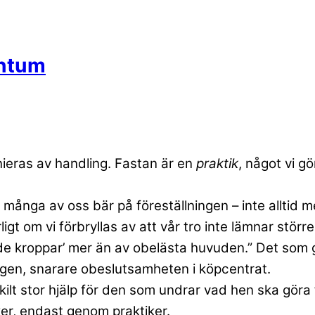
entum
nieras av handling. Fastan är en
praktik
, något vi g
r många av oss bär på föreställningen – inte alltid m
igt om vi förbryllas av att vår tro inte lämnar störr
ade kroppar’ mer än av obelästa huvuden.” Det som gö
ingen, snarare obeslutsamheten i köpcentrat.
skilt stor hjälp för den som undrar vad hen ska göra 
cker, endast genom praktiker.