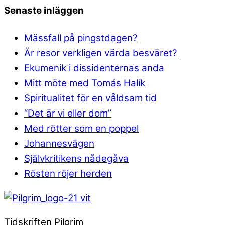
Senaste inläggen
Mässfall på pingstdagen?
Är resor verkligen värda besväret?
Ekumenik i dissidenternas anda
Mitt möte med Tomás Halík
Spiritualitet för en våldsam tid
“Det är vi eller dom”
Med rötter som en poppel
Johannesvägen
Självkritikens nådegåva
Rösten röjer herden
Tidskriften Pilgrim