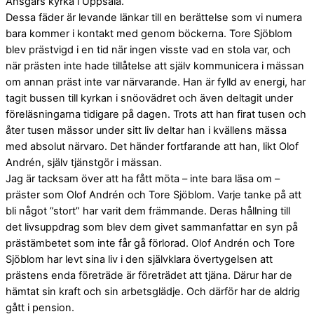
Ansgars kyrka i Uppsala.
Dessa fäder är levande länkar till en berättelse som vi numera
bara kommer i kontakt med genom böckerna. Tore Sjöblom
blev prästvigd i en tid när ingen visste vad en stola var, och
när prästen inte hade tillåtelse att själv kommunicera i mässan
om annan präst inte var närvarande. Han är fylld av energi, har
tagit bussen till kyrkan i snöovädret och även deltagit under
föreläsningarna tidigare på dagen. Trots att han firat tusen och
åter tusen mässor under sitt liv deltar han i kvällens mässa
med absolut närvaro. Det händer fortfarande att han, likt Olof
Andrén, själv tjänstgör i mässan.
Jag är tacksam över att ha fått möta – inte bara läsa om –
präster som Olof Andrén och Tore Sjöblom. Varje tanke på att
bli något ”stort” har varit dem främmande. Deras hållning till
det livsuppdrag som blev dem givet sammanfattar en syn på
prästämbetet som inte får gå förlorad. Olof Andrén och Tore
Sjöblom har levt sina liv i den självklara övertygelsen att
prästens enda företräde är företrädet att tjäna. Därur har de
hämtat sin kraft och sin arbetsglädje. Och därför har de aldrig
gått i pension.