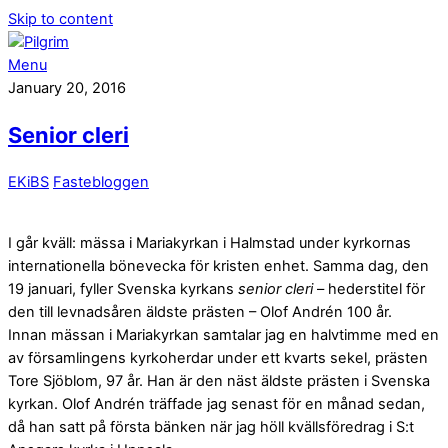
Skip to content
Menu
January 20, 2016
Senior cleri
EKiBS
Fastebloggen
I går kväll: mässa i Mariakyrkan i Halmstad under kyrkornas
internationella bönevecka för kristen enhet. Samma dag, den
19 januari, fyller Svenska kyrkans
senior cleri
– hederstitel för
den till levnadsåren äldste prästen – Olof Andrén 100 år.
Innan mässan i Mariakyrkan samtalar jag en halvtimme med en
av församlingens kyrkoherdar under ett kvarts sekel, prästen
Tore Sjöblom, 97 år. Han är den näst äldste prästen i Svenska
kyrkan. Olof Andrén träffade jag senast för en månad sedan,
då han satt på första bänken när jag höll kvällsföredrag i S:t