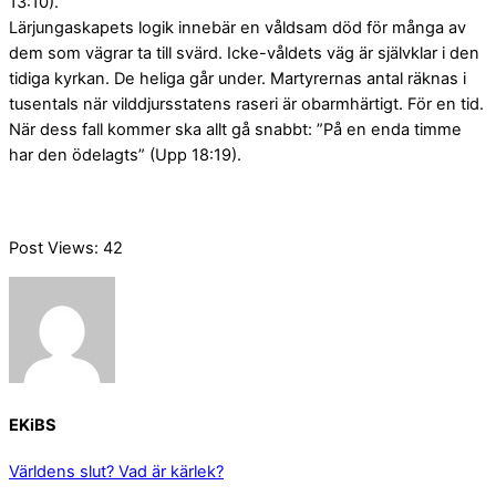
13:10).
Lärjungaskapets logik innebär en våldsam död för många av
dem som vägrar ta till svärd. Icke-våldets väg är självklar i den
tidiga kyrkan. De heliga går under. Martyrernas antal räknas i
tusentals när vilddjursstatens raseri är obarmhärtigt. För en tid.
När dess fall kommer ska allt gå snabbt: ”På en enda timme
har den ödelagts” (Upp 18:19).
Post Views:
42
EKiBS
Världens slut?
Vad är kärlek?