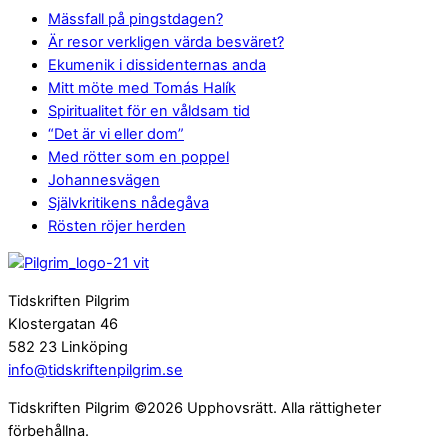
Mässfall på pingstdagen?
Är resor verkligen värda besväret?
Ekumenik i dissidenternas anda
Mitt möte med Tomás Halík
Spiritualitet för en våldsam tid
“Det är vi eller dom”
Med rötter som en poppel
Johannesvägen
Självkritikens nådegåva
Rösten röjer herden
Tidskriften Pilgrim
Klostergatan 46
582 23 Linköping
info@tidskriftenpilgrim.se
Tidskriften Pilgrim ©2026 Upphovsrätt. Alla rättigheter
förbehållna.