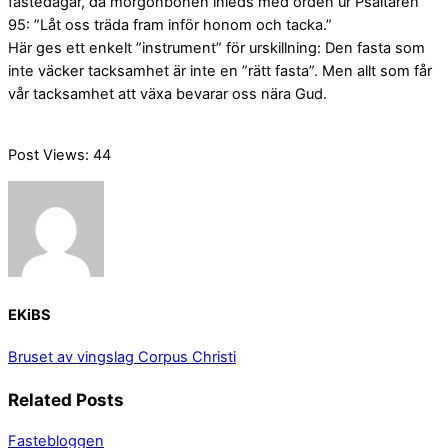
fastedagar, då morgonbönen inleds med orden ur Psaltaren
95: ”Låt oss träda fram inför honom och tacka.”
Här ges ett enkelt ”instrument” för urskillning: Den fasta som
inte väcker tacksamhet är inte en ”rätt fasta”. Men allt som får
vår tacksamhet att växa bevarar oss nära Gud.
Post Views:
44
EKiBS
Bruset av vingslag
Corpus Christi
Related Posts
Fastebloggen