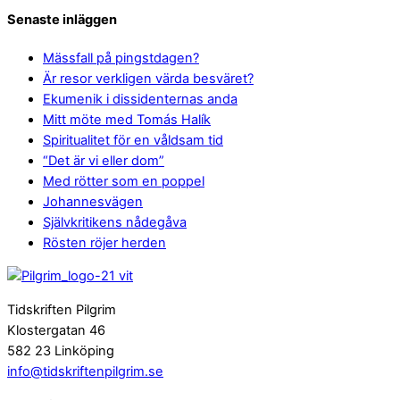
Senaste inläggen
Mässfall på pingstdagen?
Är resor verkligen värda besväret?
Ekumenik i dissidenternas anda
Mitt möte med Tomás Halík
Spiritualitet för en våldsam tid
“Det är vi eller dom”
Med rötter som en poppel
Johannesvägen
Självkritikens nådegåva
Rösten röjer herden
Tidskriften Pilgrim
Klostergatan 46
582 23 Linköping
info@tidskriftenpilgrim.se