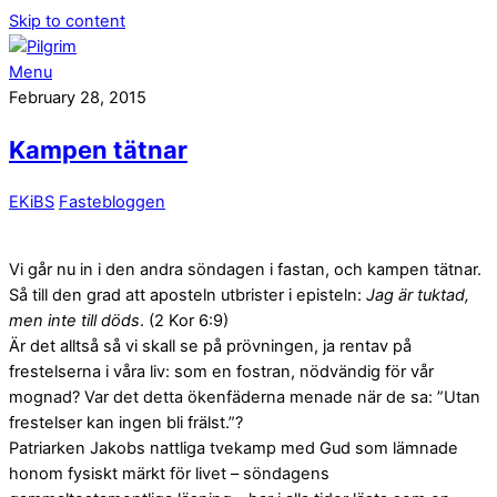
Skip to content
Menu
February 28, 2015
Kampen tätnar
EKiBS
Fastebloggen
Vi går nu in i den andra söndagen i fastan, och kampen tätnar.
Så till den grad att aposteln utbrister i episteln:
Jag är tuktad,
men inte till döds
. (2 Kor 6:9)
Är det alltså så vi skall se på prövningen, ja rentav på
frestelserna i våra liv: som en fostran, nödvändig för vår
mognad? Var det detta ökenfäderna menade när de sa: ”Utan
frestelser kan ingen bli frälst.”?
Patriarken Jakobs nattliga tvekamp med Gud som lämnade
honom fysiskt märkt för livet – söndagens