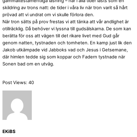
gammaltestamentliga läsning – har i alla tider lästs som en
skildring av trons natt: de tider i våra liv när tron varit så hårt
prövad att vi undrat om vi skulle förlora den.
När tron sätts på prov frestas vi att tänka att vår andlighet är
otillräcklig. Då behöver vi lyssna till gudsälskarna. De som kan
berätta för oss att vägen till det rikare livet med Gud går
genom natten, tystnaden och tomheten. En kamp just lik den
Jakob utkämpade vid Jabboks vad och Jesus i Getsemane,
där himlen tedde sig som koppar och Fadern tystnade när
Sonen bad om en utväg.
Post Views:
40
EKiBS