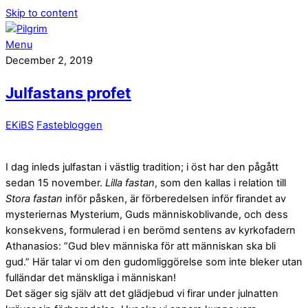
Skip to content
Menu
December 2, 2019
Julfastans profet
EKiBS
Fastebloggen
I dag inleds julfastan i västlig tradition; i öst har den pågått
sedan 15 november.
Lilla fastan
, som den kallas i relation till
Stora fastan
inför påsken, är förberedelsen inför firandet av
mysteriernas Mysterium, Guds människoblivande, och dess
konsekvens, formulerad i en berömd sentens av kyrkofadern
Athanasios: ”Gud blev människa för att människan ska bli
gud.” Här talar vi om den gudomliggörelse som inte bleker utan
fulländar det mänskliga i människan!
Det säger sig själv att det glädjebud vi firar under julnatten