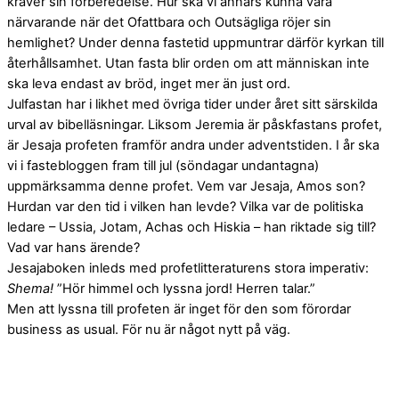
kräver sin förberedelse. Hur ska vi annars kunna vara
närvarande när det Ofattbara och Outsägliga röjer sin
hemlighet? Under denna fastetid uppmuntrar därför kyrkan till
återhållsamhet. Utan fasta blir orden om att människan inte
ska leva endast av bröd, inget mer än just ord.
Julfastan har i likhet med övriga tider under året sitt särskilda
urval av bibelläsningar. Liksom Jeremia är påskfastans profet,
är Jesaja profeten framför andra under adventstiden. I år ska
vi i fastebloggen fram till jul (söndagar undantagna)
uppmärksamma denne profet. Vem var Jesaja, Amos son?
Hurdan var den tid i vilken han levde? Vilka var de politiska
ledare – Ussia, Jotam, Achas och Hiskia – han riktade sig till?
Vad var hans ärende?
Jesajaboken inleds med profetlitteraturens stora imperativ:
Shema!
”Hör himmel och lyssna jord! Herren talar.”
Men att lyssna till profeten är inget för den som förordar
business as usual. För nu är något nytt på väg.