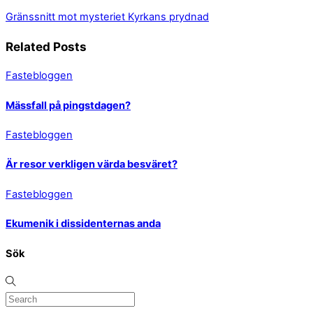
Gränssnitt mot mysteriet
Kyrkans prydnad
Related Posts
Fastebloggen
Mässfall på pingstdagen?
Fastebloggen
Är resor verkligen värda besväret?
Fastebloggen
Ekumenik i dissidenternas anda
Sök