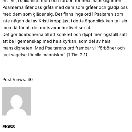
ett ”vi”, i solidaritet med och förbön för hela mänskligheten.
Psalmerna låter oss gråta med dem som gråter och glädja oss
med dem som gläder sig. Det finns inga ord i Psaltaren som
inte någon del av Kristi kropp just i detta ögonblick kan ta i sin
mun därför att det motsvarar hur livet ser ut.
Det gör tidebönerna till ett konkret och djupt meningsfullt sätt
att be i gemenskap med hela kyrkan, som del av hela
mänskligheten. Med Psaltarens ord frambär vi ”förböner och
tacksägelse för alla människor” (1 Tim 2:1).
Post Views:
40
EKiBS