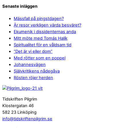
Senaste inläggen
Mässfall på pingstdagen?
Är resor verkligen värda besväret?
Ekumenik i dissidenternas anda
Mitt möte med Tomás Halík
Spiritualitet för en våldsam tid
“Det är vi eller dom”
Med rötter som en poppel
Johannesvägen
Självkritikens nådegåva
Rösten röjer herden
Tidskriften Pilgrim
Klostergatan 46
582 23 Linköping
info@tidskriftenpilgrim.se