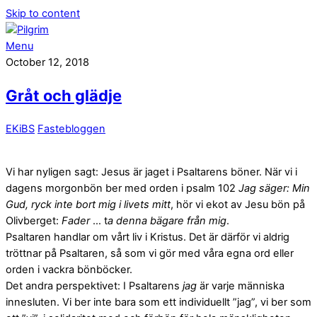
Skip to content
Menu
October 12, 2018
Gråt och glädje
EKiBS
Fastebloggen
Vi har nyligen sagt: Jesus är jaget i Psaltarens böner. När vi i
dagens morgonbön ber med orden i psalm 102
Jag säger: Min
Gud, ryck inte bort mig i livets mitt
, hör vi ekot av Jesu bön på
Olivberget:
Fader
… t
a denna bägare från mig
.
Psaltaren handlar om vårt liv i Kristus. Det är därför vi aldrig
tröttnar på Psaltaren, så som vi gör med våra egna ord eller
orden i vackra bönböcker.
Det andra perspektivet: I Psaltarens
jag
är varje människa
innesluten. Vi ber inte bara som ett individuellt ”jag”, vi ber som