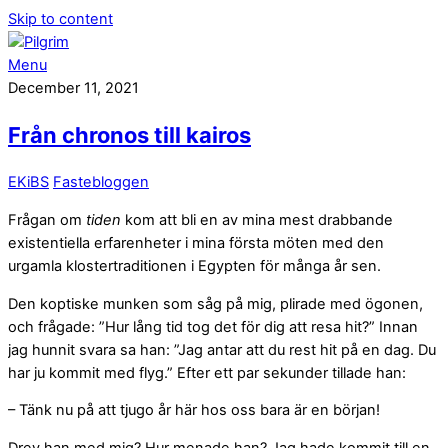
Skip to content
Menu
December 11, 2021
Från chronos till kairos
EKiBS
Fastebloggen
Frågan om
tiden
kom att bli en av mina mest drabbande
existentiella erfarenheter i mina första möten med den
urgamla klostertraditionen i Egypten för många år sen.
Den koptiske munken som såg på mig, plirade med ögonen,
och frågade: ”Hur lång tid tog det för dig att resa hit?” Innan
jag hunnit svara sa han: ”Jag antar att du rest hit på en dag. Du
har ju kommit med flyg.” Efter ett par sekunder tillade han:
– Tänk nu på att tjugo år här hos oss bara är en början!
Drev han med mig? Hur menade han? Jag hade kommit till en