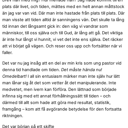
plats där livet, och tiden, mättes med en helt annan måttstock
än jag var van vid. Där man inte hastade från plats till plats. Där
man visste att tiden alltid är sanningens vän. Det skulle ta lång
tid innan det långsamt gick in: den väg vi vandrar som
människor, till oss själva och till Gud, är lång att gå. Det viktiga
är inte hur långt vi hunnit, vi vet det inte ens själva. Det räcker
att vi börjat gå vägen. Och reser oss upp och fortsätter när vi
faller.
Det var nu jag insåg att en del av min kris som ung pastor vid
denna tid handlade om tiden.
Det måste hända nu!
Omedelbart!
I all sin entusiasm märker man inte själv hur lätt
man lånar sig åt det som vetter åt det manipulerande. Inte
medvetet, men ivern kan förföra. Den lättnad som började
infinna sig med ett annat förhållningssätt till tiden – och
därmed till allt som hade att göra med resultat, statistik,
framgång – kom att få avgörande betydelse för den fortsatta
riktningen.
Det var början på ett skifte