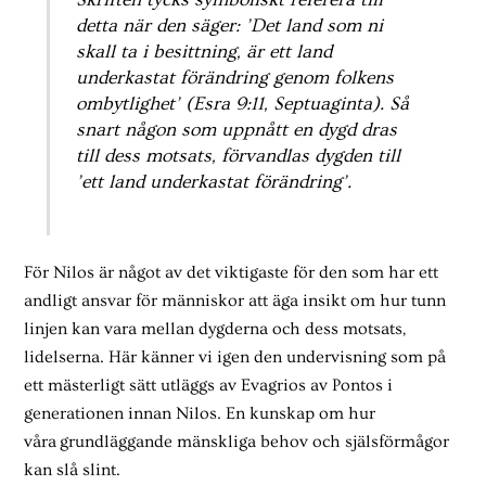
Skriften tycks symboliskt referera till
detta när den säger: ’Det land som ni
skall ta i besittning, är ett land
underkastat förändring genom folkens
ombytlighet’ (Esra 9:11, Septuaginta). Så
snart någon som uppnått en dygd dras
till dess motsats, förvandlas dygden till
’ett land underkastat förändring’.
För Nilos är något av det viktigaste för den som har ett
andligt ansvar för människor att äga insikt om hur tunn
linjen kan vara mellan dygderna och dess motsats,
lidelserna. Här känner vi igen den undervisning som på
ett mästerligt sätt utläggs av Evagrios av Pontos i
generationen innan Nilos. En kunskap om hur
våra grundläggande mänskliga behov och själsförmågor
kan slå slint.