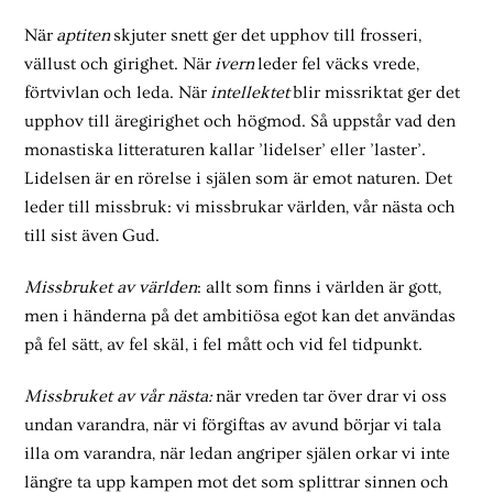
När
aptiten
skjuter snett ger det upphov till frosseri,
vällust och girighet. När
ivern
leder fel väcks vrede,
förtvivlan och leda. När
intellektet
blir missriktat ger det
upphov till äregirighet och högmod. Så uppstår vad den
monastiska litteraturen kallar ’lidelser’ eller ’laster’.
Lidelsen är en rörelse i själen som är emot naturen. Det
leder till missbruk: vi missbrukar världen, vår nästa och
till sist även Gud.
Missbruket av världen
: allt som finns i världen är gott,
men i händerna på det ambitiösa egot kan det användas
på fel sätt, av fel skäl, i fel mått och vid fel tidpunkt.
Missbruket av vår nästa:
när vreden tar över drar vi oss
undan varandra, när vi förgiftas av avund börjar vi tala
illa om varandra, när ledan angriper själen orkar vi inte
längre ta upp kampen mot det som splittrar sinnen och