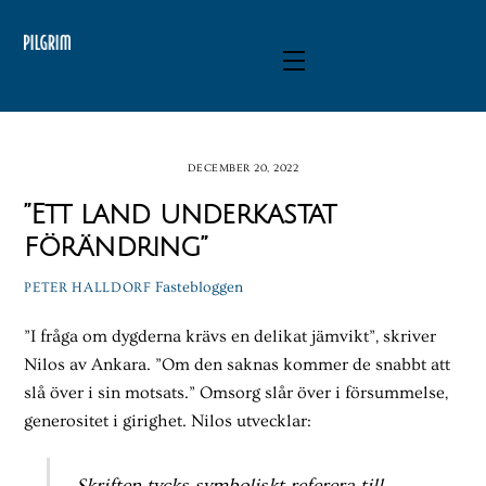
Skip
to
Menu
content
DECEMBER 20, 2022
”Ett land underkastat
förändring”
Fastebloggen
PETER HALLDORF
”I fråga om dygderna krävs en delikat jämvikt”, skriver
Nilos av Ankara. ”Om den saknas kommer de snabbt att
slå över i sin motsats.” Omsorg slår över i försummelse,
generositet i girighet. Nilos utvecklar: