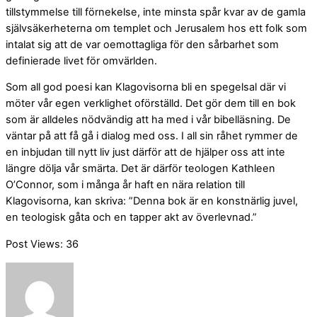
tillstymmelse till förnekelse, inte minsta spår kvar av de gamla
självsäkerheterna om templet och Jerusalem hos ett folk som
intalat sig att de var oemottagliga för den sårbarhet som
definierade livet för omvärlden.
Som all god poesi kan Klagovisorna bli en spegelsal där vi
möter vår egen verklighet oförställd. Det gör dem till en bok
som är alldeles nödvändig att ha med i vår bibelläsning. De
väntar på att få gå i dialog med oss. I all sin råhet rymmer de
en inbjudan till nytt liv just därför att de hjälper oss att inte
längre dölja vår smärta. Det är därför teologen Kathleen
O’Connor, som i många år haft en nära relation till
Klagovisorna, kan skriva: ”Denna bok är en konstnärlig juvel,
en teologisk gåta och en tapper akt av överlevnad.”
Post Views:
36