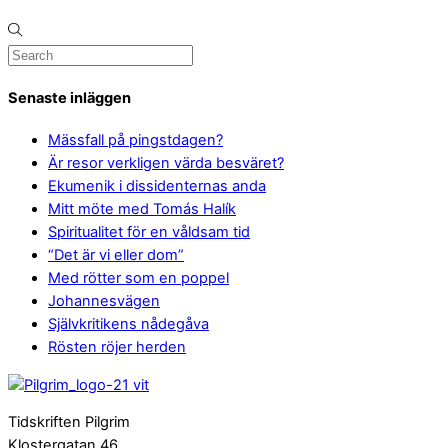
Senaste inläggen
Mässfall på pingstdagen?
Är resor verkligen värda besväret?
Ekumenik i dissidenternas anda
Mitt möte med Tomás Halík
Spiritualitet för en våldsam tid
“Det är vi eller dom”
Med rötter som en poppel
Johannesvägen
Självkritikens nådegåva
Rösten röjer herden
Tidskriften Pilgrim
Klostergatan 46