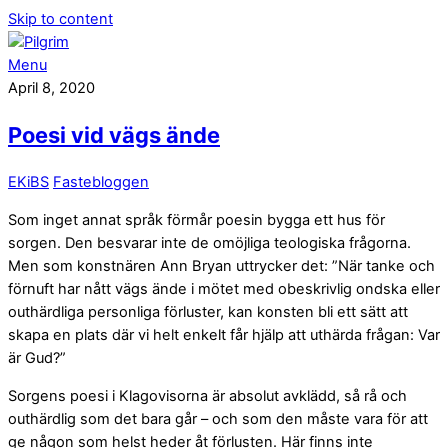
Skip to content
Menu
April 8, 2020
Poesi vid vägs ände
EKiBS
Fastebloggen
Som inget annat språk förmår poesin bygga ett hus för
sorgen. Den besvarar inte de omöjliga teologiska frågorna.
Men som konstnären Ann Bryan uttrycker det: ”När tanke och
förnuft har nått vägs ände i mötet med obeskrivlig ondska eller
outhärdliga personliga förluster, kan konsten bli ett sätt att
skapa en plats där vi helt enkelt får hjälp att uthärda frågan: Var
är Gud?”
Sorgens poesi i Klagovisorna är absolut avklädd, så rå och
outhärdlig som det bara går – och som den måste vara för att
ge någon som helst heder åt förlusten. Här finns inte