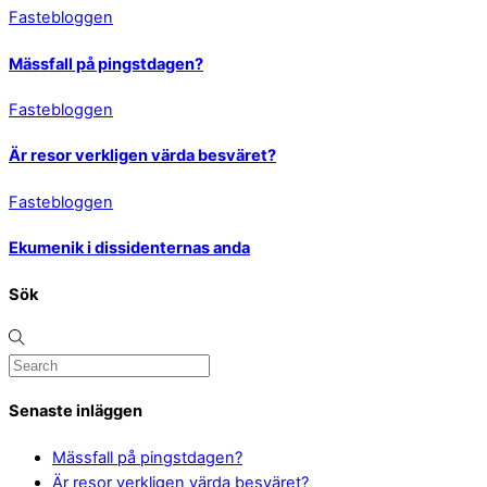
Fastebloggen
Mässfall på pingstdagen?
Fastebloggen
Är resor verkligen värda besväret?
Fastebloggen
Ekumenik i dissidenternas anda
Sök
Senaste inläggen
Mässfall på pingstdagen?
Är resor verkligen värda besväret?