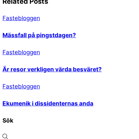
Related Posts
Fastebloggen
Mässfall på pingstdagen?
Fastebloggen
Är resor verkligen värda besväret?
Fastebloggen
Ekumenik i dissidenternas anda
Sök