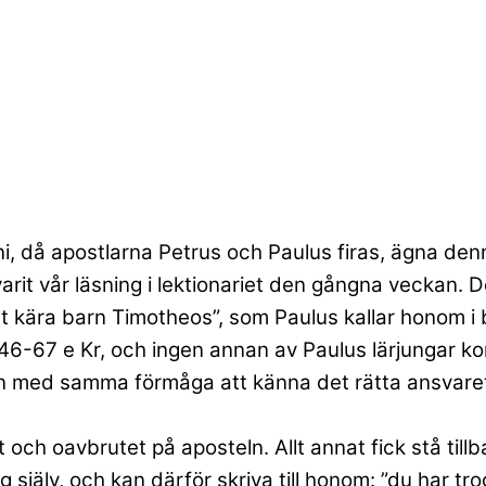
uni, då apostlarna Petrus och Paulus firas, ägna den
arit vår läsning i lektionariet den gångna veckan. 
itt kära barn Timotheos”, som Paulus kallar honom i b
a 46-67 e Kr, och ingen annan av Paulus lärjungar
en med samma förmåga att känna det rätta ansvaret för 
 och oavbrutet på aposteln. Allt annat fick stå til
jälv, och kan därför skriva till honom: ”du har trog