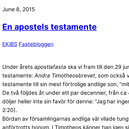
June 8, 2015
En apostels testamente
EKiBS
Fastebloggen
Under årets
apostlafasta
ska vi fram till den 29 j
testamente:
Andra Timotheosbrevet
, som också v
testamente till sin mest förtrolige andlige son, ”m
De två följdes åt under ett par decennier, från c
döljer heller inte sin favör för denne: ”Jag har ing
2:20).
Bördan av församlingarnas andliga väl vilade tungt
anförtrotts honom. I Timotheos känner han igen sig s