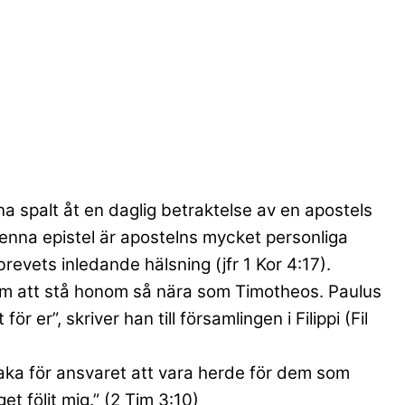
na spalt åt en daglig betraktelse av en apostels
Denna epistel är apostelns mycket personliga
revets inledande hälsning (jfr 1 Kor 4:17).
 kom att stå honom så nära som Timotheos. Paulus
er”, skriver han till församlingen i Filippi (Fil
lbaka för ansvaret att vara herde för dem som
et följt mig.” (2 Tim 3:10)