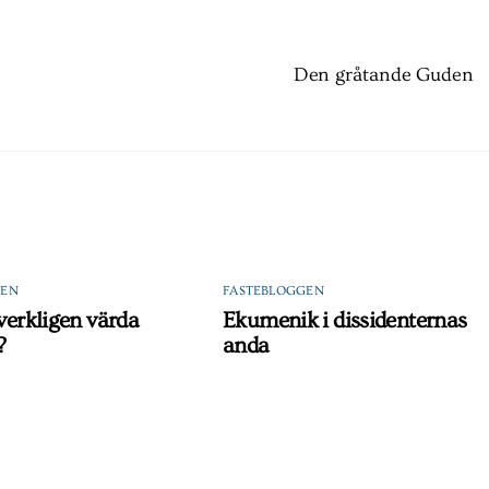
Den gråtande Guden
GEN
FASTEBLOGGEN
 verkligen värda
Ekumenik i dissidenternas
?
anda