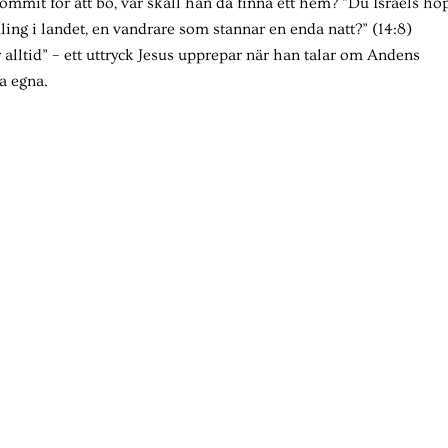
mmit för att bo, var skall han då finna ett hem? ”Du Israels ho
ling i landet, en vandrare som stannar en enda natt?” (14:8)
 alltid” – ett uttryck Jesus upprepar när han talar om Andens
a egna.