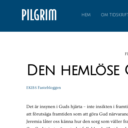
Skip
to
HEM
OM TIDSKRIF
content
F
Den hemlöse
Fastebloggen
EKIBS
Det är insynen i Guds hjärta – inte insikten i fram
att förutsäga framtiden som att göra Gud närvarand
Jeremia låter oss känna hur den sorg som väller f