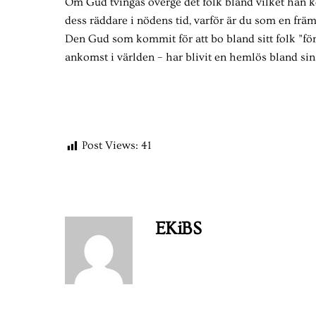
Om Gud tvingas överge det folk bland vilket han ko
dess räddare i nödens tid, varför är du som en främ
Den Gud som kommit för att bo bland sitt folk ”för
ankomst i världen – har blivit en hemlös bland sin
Post Views:
41
EKiBS