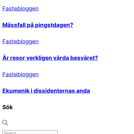
Fastebloggen
Mässfall på pingstdagen?
Fastebloggen
Är resor verkligen värda besväret?
Fastebloggen
Ekumenik i dissidenternas anda
Sök