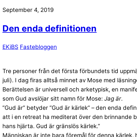
September 4, 2019
Den enda definitionen
EKiBS
Fastebloggen
Tre personer från det första förbundets tid uppm
juli). I dag firas alltså minnet av Mose med läsn
Berättelsen är universell och arketypisk, en manif
som Gud avslöjar sitt namn för Mose:
Jag är
.
”Gud är” betyder ”Gud är kärlek” – den enda definit
att i en retreat ha mediterat över den brinnande bu
hans hjärta. Gud är gränslös kärlek.”
Människan är inte bara föremål för denna kärlek,