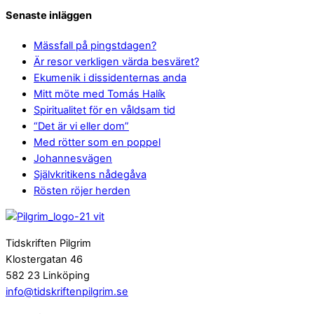
Senaste inläggen
Mässfall på pingstdagen?
Är resor verkligen värda besväret?
Ekumenik i dissidenternas anda
Mitt möte med Tomás Halík
Spiritualitet för en våldsam tid
“Det är vi eller dom”
Med rötter som en poppel
Johannesvägen
Självkritikens nådegåva
Rösten röjer herden
Tidskriften Pilgrim
Klostergatan 46
582 23 Linköping
info@tidskriftenpilgrim.se