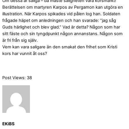
Om dessa är saliga – då måste saligheten vara korsmärkt!
Berättelsen om martyren Karpos av Pergamon kan utgöra en
illustration. När Karpos spikades vid pålen log han. Soldaten
frågade häpet om anledningen och han svarade: ”jag såg
Guds härlighet och blev glad.” Vad är detta? Någon som har
sitt fäste och sin tyngdpunkt någon annanstans. Någon som
är fri från sig själv.
Vem kan vara saligare än den smakat den frihet som Kristi
kors har vunnit åt oss?
Post Views:
38
EKiBS