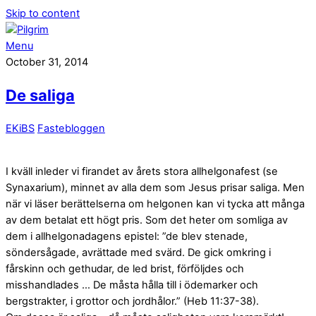
Skip to content
Menu
October 31, 2014
De saliga
EKiBS
Fastebloggen
I kväll inleder vi firandet av årets stora allhelgonafest (se
Synaxarium), minnet av alla dem som Jesus prisar saliga. Men
när vi läser berättelserna om helgonen kan vi tycka att många
av dem betalat ett högt pris. Som det heter om somliga av
dem i allhelgonadagens epistel: ”de blev stenade,
söndersågade, avrättade med svärd. De gick omkring i
fårskinn och gethudar, de led brist, förföljdes och
misshandlades … De måsta hålla till i ödemarker och
bergstrakter, i grottor och jordhålor.” (Heb 11:37-38).