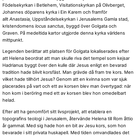
Födelsekyrkan i Betlehem, Visitationskyrkan på Olivberget,
Johannes döparens kyrka i Ein Karem och framför
allt
Anastasia,
Uppståndelsekyrkan i Jerusalems Gamla stad,
kristendomens
locus sanctus
, byggd över Golgata och
Graven. På medeltida kartor utgjorde denna kyrka världens
mittpunkt.
Legenden berättar att platsen för Golgata lokaliserades efter
att Helena beordrat att man skulle riva det tempel som kejsar
Hadrianus byggt över den kulle där Jesus enligt en bevarad
tradition hade blivit korsfäst. Man grävde då fram tre kors. Men
vilket hade tillhört Jesus? Genom att en kvinna som var sjuk
placerades på vart och ett av korsen blev man övertygad: när
hon kom i beröring med ett av korsen blev hon omedelbart
helad.
Efter att ha genomfört sitt livsprojekt, att etablera en
topografins teologi i Jerusalem, återvände Helena till Rom åttio
år gammal. Med sig hade hon en bit av Jesu kors, som hon
bevarade i sitt privata huskapell. Med tiden omvandlades det