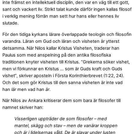
inte främst en intellektuell disciplin, den var en väg till ett gott,
sant och vackert liv. Strikt talat kunde därför ingen kallas filosof
i verklig mening förrän man sett hur hans eller hennes liv
slutade.
För den tidiga kyrkans lärare överlappade teologin och filosofin
varandra. Läran om Gud och läran och visheten är ytterst
detsamma. När Nilos kallar Kristus Visheten, traderar han
Paulus som med anspelning på den antika filosofiska
traditionen knyter visheten till Kristus. ”Grekerna söker vishet,
men vi förkunnar en Kristus … som är Guds kraft och Guds
vishet”, skriver aposteln i Första Korinthierbrevet (1:22, 24).
Och det som gör Kristus till den sanna visheten är inte vad
han
lär
men vad han
är
.
När Nilos av Ankara kritiserar dem som bara är filosofer till
namnet skriver han:
Visserligen uppträder de som filosofer – med
mantel, skägg och stav – men de vanärar kroppen
och är i lidelsernas våld. De är slavar under lusten