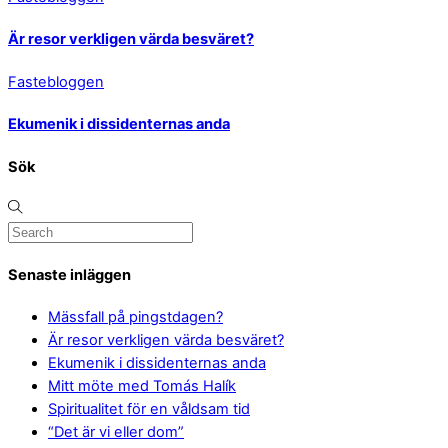
Är resor verkligen värda besväret?
Fastebloggen
Ekumenik i dissidenternas anda
Sök
Senaste inläggen
Mässfall på pingstdagen?
Är resor verkligen värda besväret?
Ekumenik i dissidenternas anda
Mitt möte med Tomás Halík
Spiritualitet för en våldsam tid
“Det är vi eller dom”