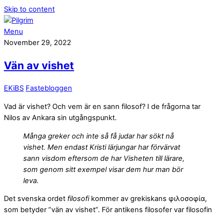
Skip to content
Menu
November 29, 2022
Vän av vishet
EKiBS
Fastebloggen
Vad är vishet? Och vem är en sann filosof? I de frågorna tar
Nilos av Ankara sin utgångspunkt.
Många greker och inte så få judar har sökt nå
vishet. Men endast Kristi lärjungar har förvärvat
sann visdom eftersom de har Visheten till lärare,
som genom sitt exempel visar dem hur man bör
leva.
Det svenska ordet
filosofi
kommer av grekiskans φιλοσοφία,
som betyder ”vän av vishet”. För antikens filosofer var filosofin