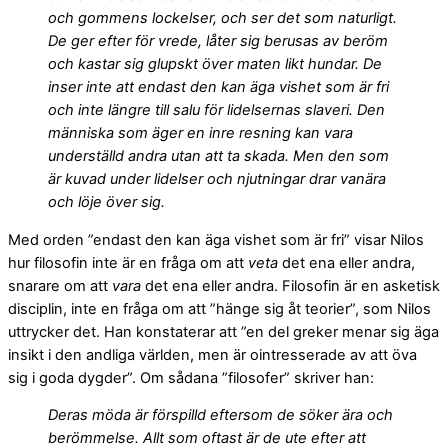
och gommens lockelser, och ser det som naturligt.
De ger efter för vrede, låter sig berusas av beröm
och kastar sig glupskt över maten likt hundar. De
inser inte att endast den kan äga vishet som är fri
och inte längre till salu för lidelsernas slaveri. Den
människa som äger en inre resning kan vara
underställd andra utan att ta skada. Men den som
är kuvad under lidelser och njutningar drar vanära
och löje över sig.
Med orden ”endast den kan äga vishet som är fri” visar Nilos
hur filosofin inte är en fråga om att
veta
det ena eller andra,
snarare om att
vara
det ena eller andra. Filosofin är en asketisk
disciplin, inte en fråga om att ”hänge sig åt teorier”, som Nilos
uttrycker det. Han konstaterar att ”en del greker menar sig äga
insikt i den andliga världen, men är ointresserade av att öva
sig i goda dygder”. Om sådana ”filosofer” skriver han:
Deras möda är förspilld eftersom de söker ära och
berömmelse. Allt som oftast är de ute efter att