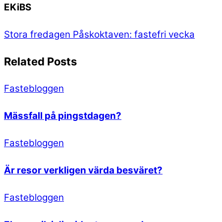
EKiBS
Stora fredagen
Påskoktaven: fastefri vecka
Related Posts
Fastebloggen
Mässfall på pingstdagen?
Fastebloggen
Är resor verkligen värda besväret?
Fastebloggen