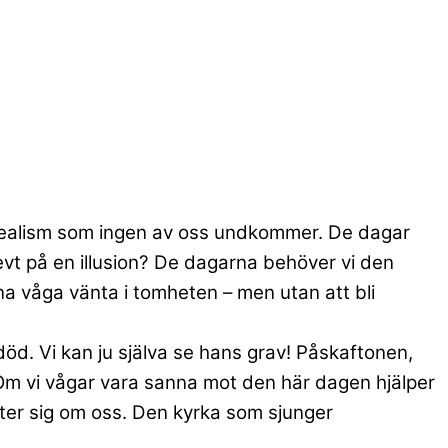
n realism som ingen av oss undkommer. De dagar
evt på en illusion? De dagarna behöver vi den
rna våga vänta i tomheten – men utan att bli
död. Vi kan ju själva se hans grav! Påskaftonen,
v. Om vi vågar vara sanna mot den här dagen hjälper
luter sig om oss. Den kyrka som sjunger