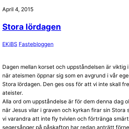
April 4, 2015
Stora lördagen
EKiBS
Fastebloggen
Dagen mellan korset och uppståndelsen är viktig 
när ateismen öppnar sig som en avgrund i vår egen
Stora lördagen. Den ges oss för att vi inte skall f
ateister.
Alla ord om uppståndelse är för dem denna dag obeg
när Jesus vilar i graven och kyrkan firar sin Stor
vi varandra att inte fly tvivlen och förtränga smä
segersånger på påskafton har redan anträtt förne