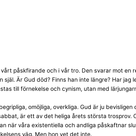
i vårt påskfirande och i vår tro. Den svarar mot e
 själ. Är Gud död? Finns han inte längre? Har jag l
restas till förnekelse och cynism, utan med lärjunga
ripliga, omöjliga, overkliga. Gud är ju bevisligen 
a sabbat, är ett av det heliga årets största trospro
rtan när våra existentiella och andliga påskaftnar s
kelsens väg. Men hon vet det inte.