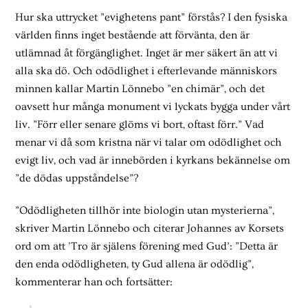
Hur ska uttrycket ”evighetens pant” förstås? I den fysiska
världen finns inget bestående att förvänta, den är
utlämnad åt förgänglighet. Inget är mer säkert än att vi
alla ska dö. Och odödlighet i efterlevande människors
minnen kallar Martin Lönnebo ”en chimär”, och det
oavsett hur många monument vi lyckats bygga under vårt
liv. ”Förr eller senare glöms vi bort, oftast förr.” Vad
menar vi då som kristna när vi talar om odödlighet och
evigt liv, och vad är innebörden i kyrkans bekännelse om
”de dödas uppståndelse”?
”Odödligheten tillhör inte biologin utan mysterierna”,
skriver Martin Lönnebo och citerar Johannes av Korsets
ord om att ’Tro är själens förening med Gud’: ”Detta är
den enda odödligheten, ty Gud allena är odödlig”,
kommenterar han och fortsätter: