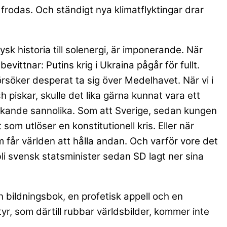
frodas. Och ständigt nya klimatflyktingar drar
ysk historia till solenergi, är imponerande. När
evittnar: Putins krig i Ukraina pågår för fullt.
rsöker desperat ta sig över Medelhavet. När vi i
piskar, skulle det lika gärna kunnat vara ett
raskande sannolika. Som att Sverige, sedan kungen
som utlöser en konstitutionell kris. Eller när
m får världen att hålla andan. Och varför vore det
bli svensk statsminister sedan SD lagt ner sina
n bildningsbok, en profetisk appell och en
yr, som därtill rubbar världsbilder, kommer inte