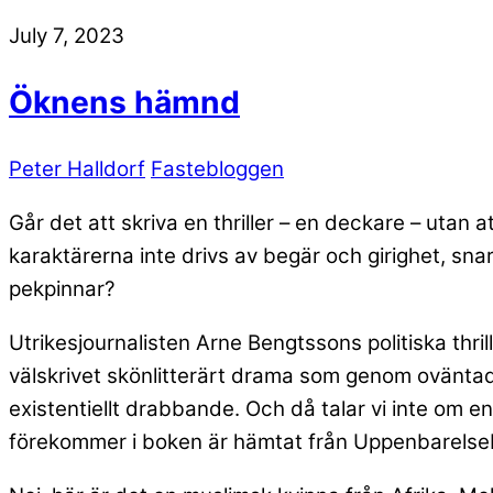
July 7, 2023
Öknens hämnd
Peter Halldorf
Fastebloggen
Går det att skriva en thriller – en deckare – utan a
karaktärerna inte drivs av begär och girighet, sn
pekpinnar?
Utrikesjournalisten Arne Bengtssons politiska thril
välskrivet skönlitterärt drama som genom oväntad
existentiellt drabbande. Och då talar vi inte om en
förekommer i boken är hämtat från Uppenbarelseb