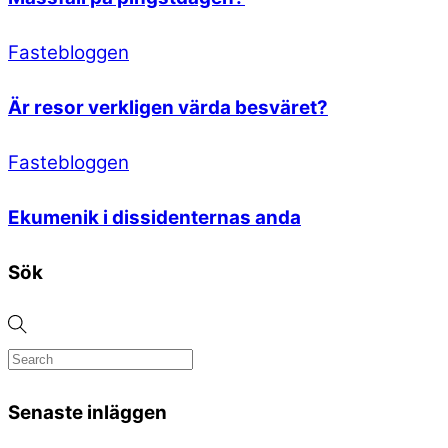
Fastebloggen
Är resor verkligen värda besväret?
Fastebloggen
Ekumenik i dissidenternas anda
Sök
Senaste inläggen