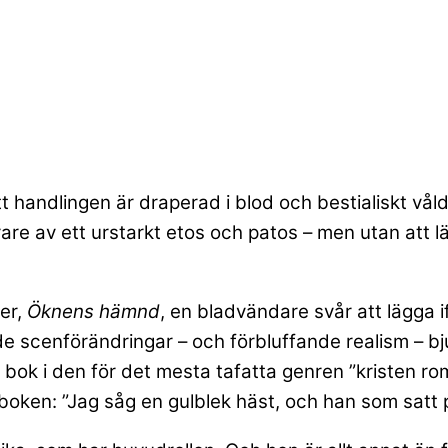
tt handlingen är draperad i blod och bestialiskt våld
arare av ett urstarkt etos och patos – men utan att
ler,
Öknens hämnd
, en bladvändare svår att lägga if
e scenförändringar – och förbluffande realism – bj
 bok i den för det mesta tafatta genren ”kristen rom
oken: ”Jag såg en gulblek häst, och han som satt