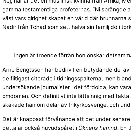
Nej, här är det en muslimsk kvinna från Afrika, Me
gammaltestamentliga profeternas. ”Ni sprängde ato
väst vars girighet skapat en värld där brunnarna 
Nadir från Tchad som sett halva sin familj dö i t
Ingen är troende förrän hon önskar detsamma
Arne Bengtsson har bedrivit en betydande del av si
de flitigast citerade i tidningsspalterna, men bla
undersökande journalister i det fördolda, kan vara 
omdömen. Och definitivt inte lättsinnig med fakta
skakade han om delar av frikyrkosverige, och under
Det är knappast förvånande att det under senare
detta är också huvudspåret i
Öknens hämnd
. En 