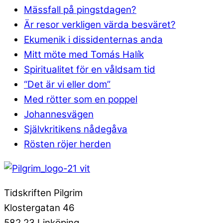
Mässfall på pingstdagen?
Är resor verkligen värda besväret?
Ekumenik i dissidenternas anda
Mitt möte med Tomás Halík
Spiritualitet för en våldsam tid
“Det är vi eller dom”
Med rötter som en poppel
Johannesvägen
Självkritikens nådegåva
Rösten röjer herden
Tidskriften Pilgrim
Klostergatan 46
582 23 Linköping