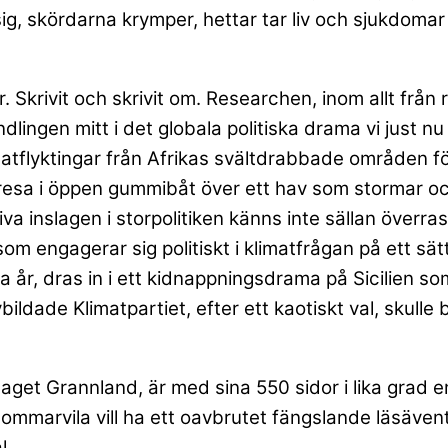
g, skördarna krymper, hettar tar liv och sjukdomar 
. Skrivit och skrivit om. Researchen, inom allt från r
lingen mitt i det globala politiska drama vi just nu b
matflyktingar från Afrikas svältdrabbade områden fö
resa i öppen gummibåt över ett hav som stormar och 
iva inslagen i storpolitiken känns inte sällan över
om engagerar sig politiskt i klimatfrågan på ett sätt 
 år, dras in i ett kidnappningsdrama på Sicilien so
ldade Klimatpartiet, efter ett kaotiskt val, skulle 
aget Grannland, är med sina 550 sidor i lika grad e
sommarvila vill ha ett oavbrutet fängslande läsävent
l.