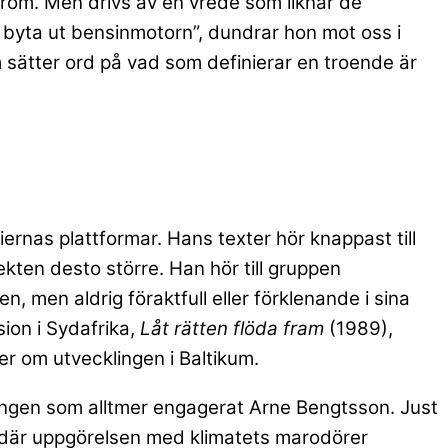
 from. Men drivs av en vrede som liknar de
 byta ut bensinmotorn”, dundrar hon mot oss i
 sätter ord på vad som definierar en troende är
ernas plattformar. Hans texter hör knappast till
kten desto större. Han hör till gruppen
n, men aldrig föraktfull eller förklenande i sina
ion i Sydafrika,
Låt rätten flöda fram
(1989),
er om utvecklingen i Baltikum.
ingen som alltmer engagerat Arne Bengtsson. Just
ar, där uppgörelsen med klimatets marodörer