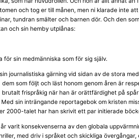
lika, som har huvudrollen. Och hon är allt annat än
men och tog er till månen, men ni klarade inte att
sinar, tundran smälter och barnen dör. Och den som
orkan och sin hemby utplånas:
 för sin medmänniska som för sig själv.
n journalistiska gärning vid sidan av de stora medi
nd dem som följt och läst honom genom åren är respe
brutalt frispråkig när han är orättfärdighet på spåre
. Med sin inträngande reportagebok om kristen miss
 2000-talet har han skrivit ett par initierade böck
 år varit konsekvenserna av den globala uppvärmn
thriller, med driv i språket och skickliga övergång