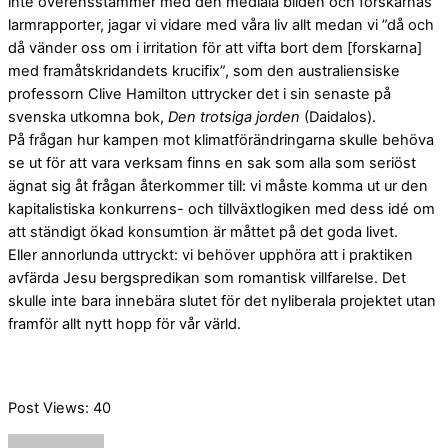
inte överensstämmer med den mediala bilden och forskarnas
larmrapporter, jagar vi vidare med våra liv allt medan vi ”då och
då vänder oss om i irritation för att vifta bort dem [forskarna]
med framåtskridandets krucifix”, som den australiensiske
professorn Clive Hamilton uttrycker det i sin senaste på
svenska utkomna bok,
Den trotsiga jorden
(Daidalos).
På frågan hur kampen mot klimatförändringarna skulle behöva
se ut för att vara verksam finns en sak som alla som seriöst
ägnat sig åt frågan återkommer till: vi måste komma ut ur den
kapitalistiska konkurrens- och tillväxtlogiken med dess idé om
att ständigt ökad konsumtion är måttet på det goda livet.
Eller annorlunda uttryckt: vi behöver upphöra att i praktiken
avfärda Jesu bergspredikan som romantisk villfarelse. Det
skulle inte bara innebära slutet för det nyliberala projektet utan
framför allt nytt hopp för vår värld.
Post Views:
40