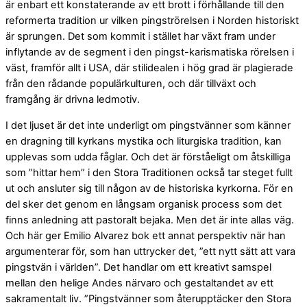
är enbart ett konstaterande av ett brott i förhållande till den
reformerta tradition ur vilken pingströrelsen i Norden historiskt
är sprungen. Det som kommit i stället har växt fram under
inflytande av de segment i den pingst-karismatiska rörelsen i
väst, framför allt i USA, där stilidealen i hög grad är plagierade
från den rådande populärkulturen, och där tillväxt och
framgång är drivna ledmotiv.
I det ljuset är det inte underligt om pingstvänner som känner
en dragning till kyrkans mystika och liturgiska tradition, kan
upplevas som udda fåglar. Och det är förståeligt om åtskilliga
som ”hittar hem” i den Stora Traditionen också tar steget fullt
ut och ansluter sig till någon av de historiska kyrkorna. För en
del sker det genom en långsam organisk process som det
finns anledning att pastoralt bejaka. Men det är inte allas väg.
Och här ger Emilio Alvarez bok ett annat perspektiv när han
argumenterar för, som han uttrycker det, ”ett nytt sätt att vara
pingstvän i världen”. Det handlar om ett kreativt samspel
mellan den helige Andes närvaro och gestaltandet av ett
sakramentalt liv. ”Pingstvänner som återupptäcker den Stora