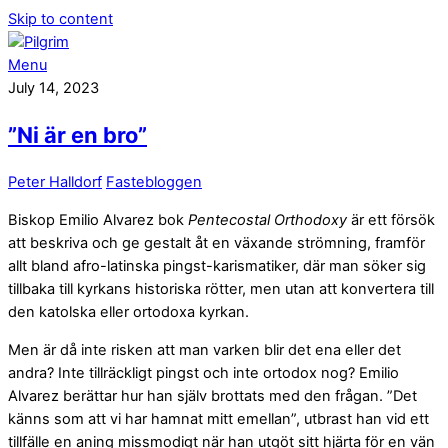
Skip to content
Menu
July 14, 2023
”Ni är en bro”
Peter Halldorf
Fastebloggen
Biskop Emilio Alvarez bok
Pentecostal Orthodoxy
är ett försök
att beskriva och ge gestalt åt en växande strömning, framför
allt bland afro-latinska pingst-karismatiker, där man söker sig
tillbaka till kyrkans historiska rötter, men utan att konvertera till
den katolska eller ortodoxa kyrkan.
Men är då inte risken att man varken blir det ena eller det
andra? Inte tillräckligt pingst och inte ortodox nog? Emilio
Alvarez berättar hur han själv brottats med den frågan. ”Det
känns som att vi har hamnat mitt emellan”, utbrast han vid ett
tillfälle en aning missmodigt när han utgöt sitt hjärta för en vän