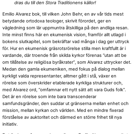
dras du till den Stora Traditionens källor!
Emilio Alvarez bok, till vilken John Behr, en av vår tids mest
betydande ortodoxa teologer, skrivit förordet, ger en
vägledning som lär uppmuntra åtskilliga på den andliga resan.
Inte minst finns här en ekumenisk vision, framför allt utlagd i
bokens slutkapitel, som bekräftar vad många i dag ger uttryck
för. Hur en ekumenisk gräsrotsrörelse stilla men kraftfullt är i
vardande, där troende från skilda kyrkor förenas ”utan att be
om tillåtelse av religiösa byråkrater”, som Alvarez uttrycker det.
Medan den gamla ekumeniken, med fokus på dialog mellan
kyrkligt valda representanter, alltmer gått i stå, växer en
rörelse som överskrider etablerade kyrkliga strukturer och,
med Alvarez ord, ”omfamnar ett nytt sätt att vara Guds folk”.
Det är en rörelse som inte bara transcenderar
samfundsgränder, den suddar ut gränserna mellan enhet och
mission, mellan kyrkan och världen. Med en mindre fixerad
förståelse av auktoritet och därmed en större frihet till nya
initiativ.