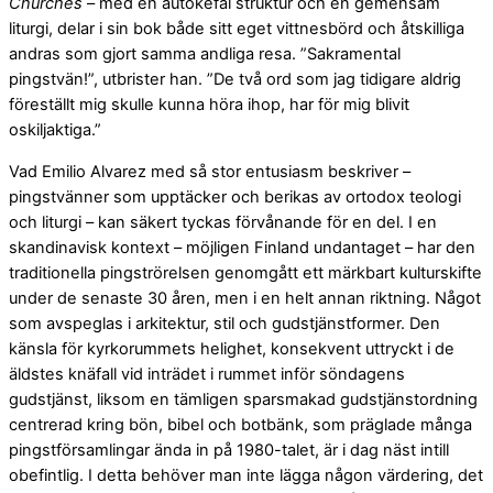
Churches
– med en autokefal struktur och en gemensam
liturgi, delar i sin bok både sitt eget vittnesbörd och åtskilliga
andras som gjort samma andliga resa. ”Sakramental
pingstvän!”, utbrister han. ”De två ord som jag tidigare aldrig
föreställt mig skulle kunna höra ihop, har för mig blivit
oskiljaktiga.”
Vad Emilio Alvarez med så stor entusiasm beskriver –
pingstvänner som upptäcker och berikas av ortodox teologi
och liturgi – kan säkert tyckas förvånande för en del. I en
skandinavisk kontext – möjligen Finland undantaget – har den
traditionella pingströrelsen genomgått ett märkbart kulturskifte
under de senaste 30 åren, men i en helt annan riktning. Något
som avspeglas i arkitektur, stil och gudstjänstformer. Den
känsla för kyrkorummets helighet, konsekvent uttryckt i de
äldstes knäfall vid inträdet i rummet inför söndagens
gudstjänst, liksom en tämligen sparsmakad gudstjänstordning
centrerad kring bön, bibel och botbänk, som präglade många
pingstförsamlingar ända in på 1980-talet, är i dag näst intill
obefintlig. I detta behöver man inte lägga någon värdering, det