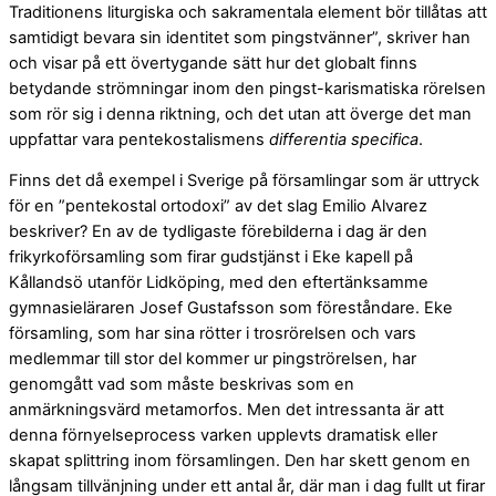
Traditionens liturgiska och sakramentala element bör tillåtas att
samtidigt bevara sin identitet som pingstvänner”, skriver han
och visar på ett övertygande sätt hur det globalt finns
betydande strömningar inom den pingst-karismatiska rörelsen
som rör sig i denna riktning, och det utan att överge det man
uppfattar vara pentekostalismens
differentia specifica
.
Finns det då exempel i Sverige på församlingar som är uttryck
för en ”pentekostal ortodoxi” av det slag Emilio Alvarez
beskriver? En av de tydligaste förebilderna i dag är den
frikyrkoförsamling som firar gudstjänst i Eke kapell på
Kållandsö utanför Lidköping, med den eftertänksamme
gymnasieläraren Josef Gustafsson som föreståndare. Eke
församling, som har sina rötter i trosrörelsen och vars
medlemmar till stor del kommer ur pingströrelsen, har
genomgått vad som måste beskrivas som en
anmärkningsvärd metamorfos. Men det intressanta är att
denna förnyelseprocess varken upplevts dramatisk eller
skapat splittring inom församlingen. Den har skett genom en
långsam tillvänjning under ett antal år, där man i dag fullt ut firar