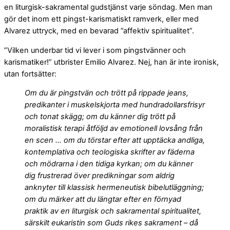
en liturgisk-sakramental gudstjänst varje söndag. Men man
gör det inom ett pingst-karismatiskt ramverk, eller med
Alvarez uttryck, med en bevarad ”affektiv spiritualitet”.
”Vilken underbar tid vi lever i som pingstvänner och
karismatiker!” utbrister Emilio Alvarez. Nej, han är inte ironisk,
utan fortsätter:
Om du är pingstvän och trött på rippade jeans,
predikanter i muskelskjorta med hundradollarsfrisyr
och tonat skägg; om du känner dig trött på
moralistisk terapi åtföljd av emotionell lovsång från
en scen … om du törstar efter att upptäcka andliga,
kontemplativa och teologiska skrifter av fäderna
och mödrarna i den tidiga kyrkan; om du känner
dig frustrerad över predikningar som aldrig
anknyter till klassisk hermeneutisk bibelutläggning;
om du märker att du längtar efter en förnyad
praktik av en liturgisk och sakramental spiritualitet,
särskilt eukaristin som Guds rikes sakrament – då