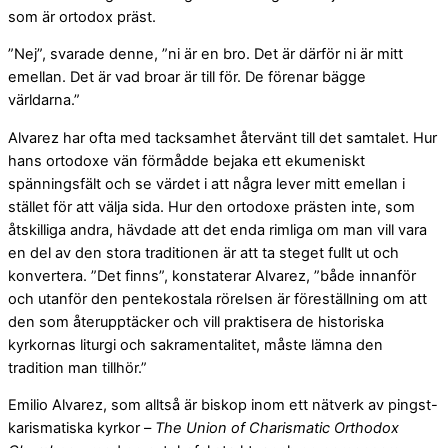
som är ortodox präst.
”Nej”, svarade denne, ”ni är en bro. Det är därför ni är mitt
emellan. Det är vad broar är till för. De förenar bägge
världarna.”
Alvarez har ofta med tacksamhet återvänt till det samtalet. Hur
hans ortodoxe vän förmådde bejaka ett ekumeniskt
spänningsfält och se värdet i att några lever mitt emellan i
stället för att välja sida. Hur den ortodoxe prästen inte, som
åtskilliga andra, hävdade att det enda rimliga om man vill vara
en del av den stora traditionen är att ta steget fullt ut och
konvertera. ”Det finns”, konstaterar Alvarez, ”både innanför
och utanför den pentekostala rörelsen är föreställning om att
den som återupptäcker och vill praktisera de historiska
kyrkornas liturgi och sakramentalitet, måste lämna den
tradition man tillhör.”
Emilio Alvarez, som alltså är biskop inom ett nätverk av pingst-
karismatiska kyrkor –
The Union of Charismatic Orthodox