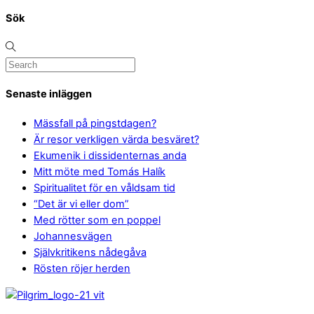
Sök
Senaste inläggen
Mässfall på pingstdagen?
Är resor verkligen värda besväret?
Ekumenik i dissidenternas anda
Mitt möte med Tomás Halík
Spiritualitet för en våldsam tid
“Det är vi eller dom”
Med rötter som en poppel
Johannesvägen
Självkritikens nådegåva
Rösten röjer herden