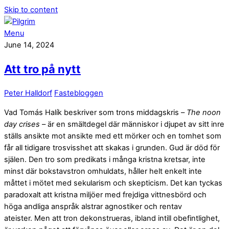
Skip to content
Menu
June 14, 2024
Att tro på nytt
Peter Halldorf
Fastebloggen
Vad Tomás Halík beskriver som trons middagskris –
The noon
day crises
– är en smältdegel där människor i djupet av sitt inre
ställs ansikte mot ansikte med ett mörker och en tomhet som
får all tidigare trosvisshet att skakas i grunden. Gud är död för
själen. Den tro som predikats i många kristna kretsar, inte
minst där bokstavstron omhuldats, håller helt enkelt inte
måttet i mötet med sekularism och skepticism. Det kan tyckas
paradoxalt att kristna miljöer med frejdiga vittnesbörd och
höga andliga anspråk alstrar agnostiker och rentav
ateister. Men att tron dekonstrueras, ibland intill obefintlighet,