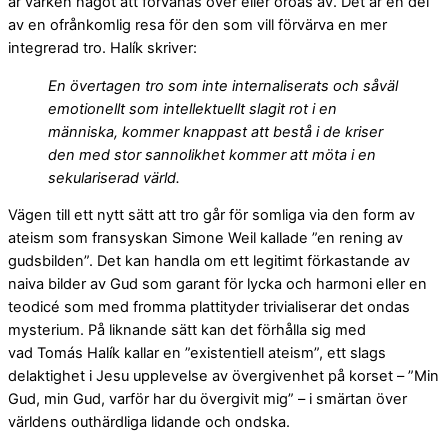
är varken något att förvånas över eller oroas av. Det är en del
av en ofrånkomlig resa för den som vill förvärva en mer
integrerad tro. Halík skriver:
En övertagen tro som inte internaliserats och såväl
emotionellt som intellektuellt slagit rot i en
människa, kommer knappast att bestå i de kriser
den med stor sannolikhet kommer att möta i en
sekulariserad värld.
Vägen till ett nytt sätt att tro går för somliga via den form av
ateism som fransyskan Simone Weil kallade ”en rening av
gudsbilden”. Det kan handla om ett legitimt förkastande av
naiva bilder av Gud som garant för lycka och harmoni eller en
teodicé som med fromma plattityder trivialiserar det ondas
mysterium. På liknande sätt kan det förhålla sig med
vad Tomás Halík kallar en ”existentiell ateism”, ett slags
delaktighet i Jesu upplevelse av övergivenhet på korset – ”Min
Gud, min Gud, varför har du övergivit mig” – i smärtan över
världens outhärdliga lidande och ondska.