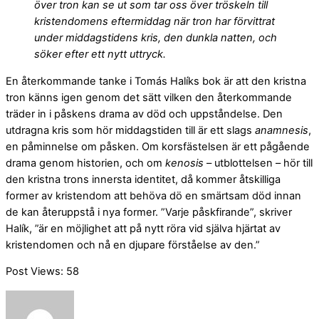
över tron kan se ut som tar oss över tröskeln till
kristendomens eftermiddag när tron har förvittrat
under middagstidens kris, den dunkla natten, och
söker efter ett nytt uttryck.
En återkommande tanke i Tomás Halíks bok är att den kristna
tron känns igen genom det sätt vilken den återkommande
träder in i påskens drama av död och uppståndelse. Den
utdragna kris som hör middagstiden till är ett slags
anamnesis
,
en påminnelse om påsken. Om korsfästelsen är ett pågående
drama genom historien, och om
kenosis
– utblottelsen – hör till
den kristna trons innersta identitet, då kommer åtskilliga
former av kristendom att behöva dö en smärtsam död innan
de kan återuppstå i nya former. ”Varje påskfirande”, skriver
Halík, ”är en möjlighet att på nytt röra vid själva hjärtat av
kristendomen och nå en djupare förståelse av den.”
Post Views:
58