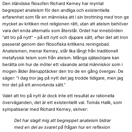
Den irländske filosofen Richard Kerney har myntat
begreppet
anateism
för den andliga och existentiella
erfarenhet som får en människa att i sin brottning med tron ge
mycket av kritiken mot religionen rätt, utan att ateism behöver
vara det enda alternativ som återstår. Ordet har innebörden
”att tro på nytt” – på ett nytt och djupare sätt, efter det att tron
passerat genom den filosofiska kritikens reningsbad.
Anateismen, menar Kerney, står lika långt från traditionell
metafysisk teism som från ateism. Många själasörjare kan
berätta om hur de möter ett växande antal människor som i
mogen ålder återupptäcker den tro de en gång övergav. De
säger: ”I dag tror jag på nytt det jag trodde tidigare, men jag
tror det på ett annorlunda sätt.”
Valet att tro på nytt är dock inte ett resultat av rationella
överväganden, det är ett existentiellt val. Tomás Halík, som
sympatiserar med Richard Kerney, skriver:
Det har slagit mig att begreppet anateism bidrar
med en del av svaret på frågan hur en reflexion