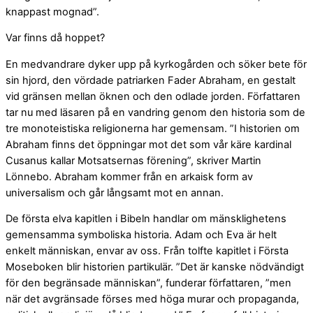
knappast mognad”.
Var finns då hoppet?
En medvandrare dyker upp på kyrkogården och söker bete för
sin hjord, den vördade patriarken Fader Abraham, en gestalt
vid gränsen mellan öknen och den odlade jorden. Författaren
tar nu med läsaren på en vandring genom den historia som de
tre monoteistiska religionerna har gemensam. ”I historien om
Abraham finns det öppningar mot det som vår käre kardinal
Cusanus kallar Motsatsernas förening”, skriver Martin
Lönnebo. Abraham kommer från en arkaisk form av
universalism och går långsamt mot en annan.
De första elva kapitlen i Bibeln handlar om mänsklighetens
gemensamma symboliska historia. Adam och Eva är helt
enkelt människan, envar av oss. Från tolfte kapitlet i Första
Moseboken blir historien partikulär. ”Det är kanske nödvändigt
för den begränsade människan”, funderar författaren, ”men
när det avgränsade förses med höga murar och propaganda,