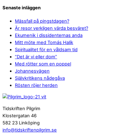
Senaste inläggen
Mässfall på pingstdagen?
Är resor verkligen värda besväret?
Ekumenik i dissidenternas anda
Mitt möte med Tomás Halík
Spiritualitet för en våldsam tid
“Det är vi eller dom”
Med rötter som en poppel
Johannesvägen
Självkritikens nådegåva
Rösten röjer herden
Tidskriften Pilgrim
Klostergatan 46
582 23 Linköping
info@tidskriftenpilgrim.se