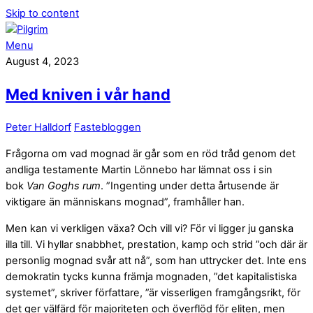
Skip to content
Menu
August 4, 2023
Med kniven i vår hand
Peter Halldorf
Fastebloggen
Frågorna om vad mognad är går som en röd tråd genom det
andliga testamente Martin Lönnebo har lämnat oss i sin
bok
Van Goghs rum
. ”Ingenting under detta årtusende är
viktigare än människans mognad”, framhåller han.
Men kan vi verkligen växa? Och vill vi? För vi ligger ju ganska
illa till. Vi hyllar snabbhet, prestation, kamp och strid ”och där är
personlig mognad svår att nå”, som han uttrycker det. Inte ens
demokratin tycks kunna främja mognaden, ”det kapitalistiska
systemet”, skriver författare, ”är visserligen framgångsrikt, för
det ger välfärd för majoriteten och överflöd för eliten, men