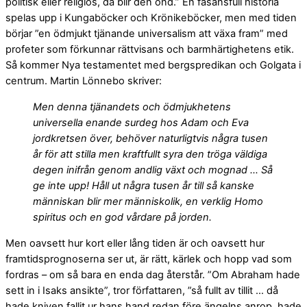
politisk eller religiös, då blir den ond.” En fasansfull historia
spelas upp i Kungaböcker och Krönikeböcker, men med tiden
börjar ”en ödmjukt tjänande universalism att växa fram” med
profeter som förkunnar rättvisans och barmhärtighetens etik.
Så kommer Nya testamentet med bergspredikan och Golgata i
centrum. Martin Lönnebo skriver:
Men denna tjänandets och ödmjukhetens
universella enande surdeg hos Adam och Eva
jordkretsen över, behöver naturligtvis några tusen
år för att stilla men kraftfullt syra den tröga väldiga
degen inifrån genom andlig växt och mognad … Så
ge inte upp! Håll ut några tusen år till så kanske
människan blir mer människolik, en verklig Homo
spiritus och en god vårdare på jorden.
Men oavsett hur kort eller lång tiden är och oavsett hur
framtidsprognoserna ser ut, är rätt, kärlek och hopp vad som
fordras – om så bara en enda dag återstår. ”Om Abraham hade
sett in i Isaks ansikte”, tror författaren, ”så fullt av tillit … då
hade kniven fallit ur hans hand redan före ängelns anrop, hade