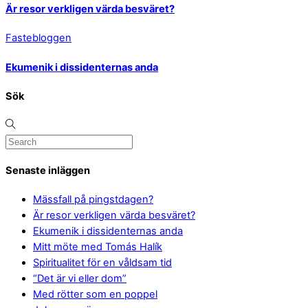
Är resor verkligen värda besväret?
Fastebloggen
Ekumenik i dissidenternas anda
Sök
Senaste inläggen
Mässfall på pingstdagen?
Är resor verkligen värda besväret?
Ekumenik i dissidenternas anda
Mitt möte med Tomás Halík
Spiritualitet för en våldsam tid
“Det är vi eller dom”
Med rötter som en poppel