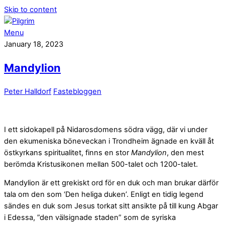
Skip to content
Menu
January 18, 2023
Mandylion
Peter Halldorf
Fastebloggen
I ett sidokapell på Nidarosdomens södra vägg, där vi under
den ekumeniska böneveckan i Trondheim ägnade en kväll åt
östkyrkans spiritualitet, finns en stor
Mandylion
, den mest
berömda Kristusikonen mellan 500-talet och 1200-talet.
Mandylion är ett grekiskt ord för en duk och man brukar därför
tala om den som ‘Den heliga duken’. Enligt en tidig legend
sändes en duk som Jesus torkat sitt ansikte på till kung Abgar
i Edessa, ”den välsignade staden” som de syriska