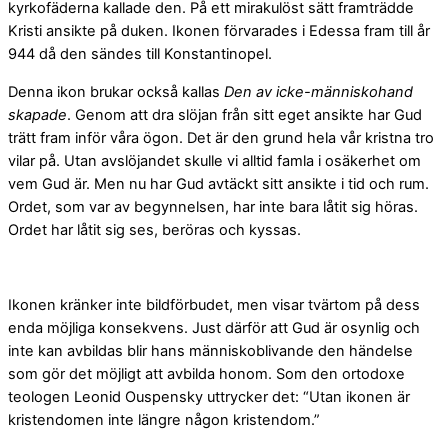
kyrkofäderna kallade den. På ett mirakulöst sätt framträdde
Kristi ansikte på duken. Ikonen förvarades i Edessa fram till år
944 då den sändes till Konstantinopel.
Denna ikon brukar också kallas
Den av icke-människohand
skapade
. Genom att dra slöjan från sitt eget ansikte har Gud
trätt fram inför våra ögon. Det är den grund hela vår kristna tro
vilar på. Utan avslöjandet skulle vi alltid famla i osäkerhet om
vem Gud är. Men nu har Gud avtäckt sitt ansikte i tid och rum.
Ordet, som var av begynnelsen, har inte bara låtit sig höras.
Ordet har låtit sig ses, beröras och kyssas.
Ikonen kränker inte bildförbudet, men visar tvärtom på dess
enda möjliga konsekvens. Just därför att Gud är osynlig och
inte kan avbildas blir hans människoblivande den händelse
som gör det möjligt att avbilda honom. Som den ortodoxe
teologen Leonid Ouspensky uttrycker det: “Utan ikonen är
kristendomen inte längre någon kristendom.”