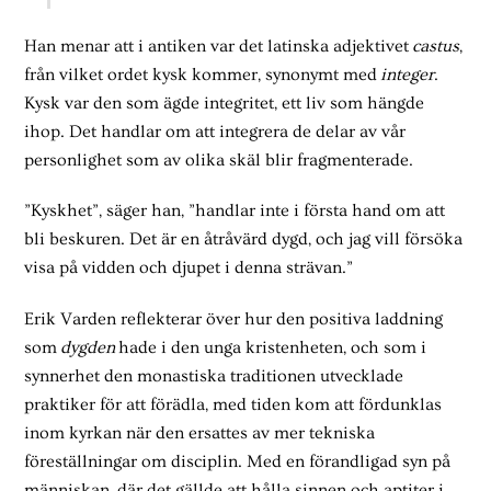
Han menar att i antiken var det latinska adjektivet
castus
,
från vilket ordet kysk kommer, synonymt med
integer
.
Kysk var den som ägde integritet, ett liv som hängde
ihop. Det handlar om att integrera de delar av vår
personlighet som av olika skäl blir fragmenterade.
”Kyskhet”, säger han, ”handlar inte i första hand om att
bli beskuren. Det är en åtråvärd dygd, och jag vill försöka
visa på vidden och djupet i denna strävan.”
Erik Varden reflekterar över hur den positiva laddning
som
dygden
hade i den unga kristenheten, och som i
synnerhet den monastiska traditionen utvecklade
praktiker för att förädla, med tiden kom att fördunklas
inom kyrkan när den ersattes av mer tekniska
föreställningar om disciplin. Med en förandligad syn på
människan, där det gällde att hålla sinnen och aptiter i