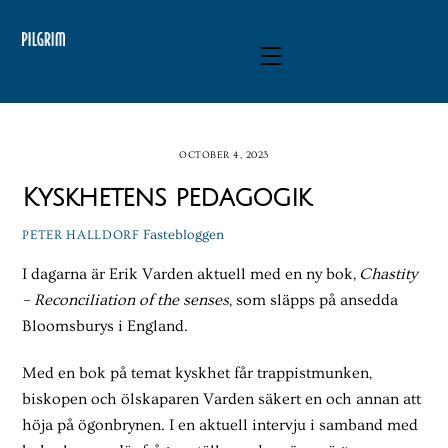
Skip
to
Menu
content
OCTOBER 4, 2023
Kyskhetens pedagogik
Fastebloggen
PETER HALLDORF
I dagarna är Erik Varden aktuell med en ny bok,
Chastity
– Reconciliation of the senses
, som släpps på ansedda
Bloomsburys i England.
Med en bok på temat kyskhet får trappistmunken,
biskopen och ölskaparen Varden säkert en och annan att
höja på ögonbrynen. I en aktuell intervju i samband med