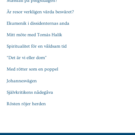
Mässfall på pingstdagen?
Är resor verkligen värda besväret?
Ekumenik i dissidenternas anda
Mitt möte med Tomás Halík
Spiritualitet för en våldsam tid
“Det är vi eller dom”
Med rötter som en poppel
Johannesvägen
Självkritikens nådegåva
Rösten röjer herden