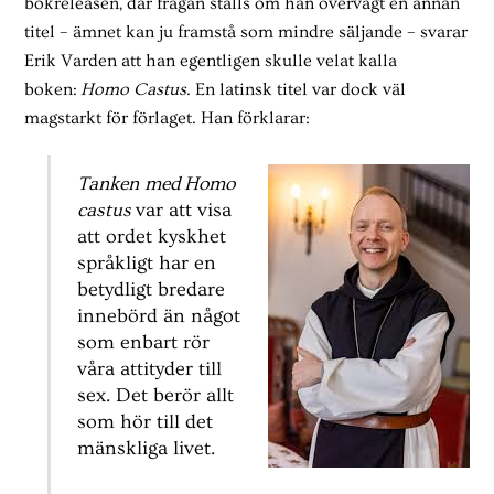
bokreleasen, där frågan ställs om han övervägt en annan
titel – ämnet kan ju framstå som mindre säljande – svarar
Erik Varden att han egentligen skulle velat kalla
boken:
Homo Castus
. En latinsk titel var dock väl
magstarkt för förlaget. Han förklarar:
Tanken med Homo
castus
var att visa
att ordet kyskhet
språkligt har en
betydligt bredare
innebörd än något
som enbart rör
våra attityder till
sex. Det berör allt
som hör till det
mänskliga livet.