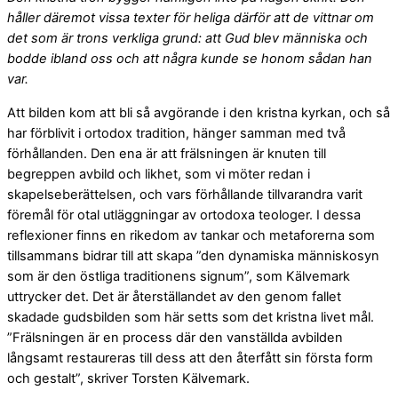
håller däremot vissa texter för heliga därför att de vittnar om
det som är trons verkliga grund: att Gud blev människa och
bodde ibland oss och att några kunde se honom sådan han
var.
Att bilden kom att bli så avgörande i den kristna kyrkan, och så
har förblivit i ortodox tradition, hänger samman med två
förhållanden. Den ena är att frälsningen är knuten till
begreppen avbild och likhet, som vi möter redan i
skapelseberättelsen, och vars förhållande tillvarandra varit
föremål för otal utläggningar av ortodoxa teologer. I dessa
reflexioner finns en rikedom av tankar och metaforerna som
tillsammans bidrar till att skapa ”den dynamiska människosyn
som är den östliga traditionens signum”, som Kälvemark
uttrycker det. Det är återställandet av den genom fallet
skadade gudsbilden som här setts som det kristna livet mål.
”Frälsningen är en process där den vanställda avbilden
långsamt restaureras till dess att den återfått sin första form
och gestalt”, skriver Torsten Kälvemark.