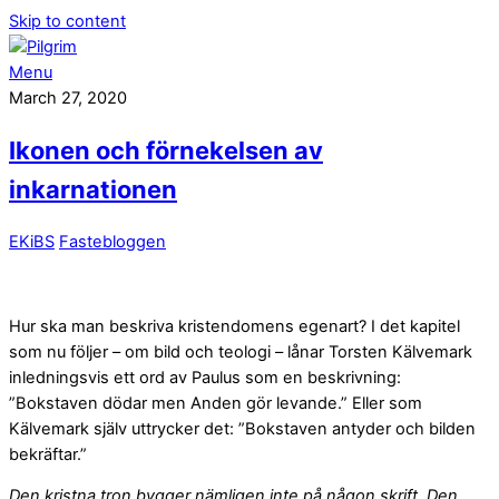
Skip to content
Menu
March 27, 2020
Ikonen och förnekelsen av
inkarnationen
EKiBS
Fastebloggen
Hur ska man beskriva kristendomens egenart? I det kapitel
som nu följer – om bild och teologi – lånar Torsten Kälvemark
inledningsvis ett ord av Paulus som en beskrivning:
”Bokstaven dödar men Anden gör levande.” Eller som
Kälvemark själv uttrycker det: ”Bokstaven antyder och bilden
bekräftar.”
Den kristna tron bygger nämligen inte på någon skrift. Den