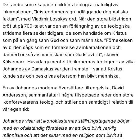
Det andra som skapar en bildens teologi är naturligtvis
inkarnationen, ”kristendomens grundläggande dogmatiska
faktum”, med Vladimir Losskys ord. När den stora bildstriden
bröt ut på 700-talet var den en förlängning av de teologiska
striderna flera sekler tidigare, de som handlade om Kristus
som på en gång sann Gud och sann människa. ”Förnekelsen
av bilden sågs som en förnekelse av inkarnationen och
därmed också av människan som Guds avbild”, skriver
Kälvemark. Huvudargumentet för ikonernas teologer – av vilka
Johannes av Damaskus var den främste – var att Kristus
kunde ses och beskrivas eftersom han blivit människa.
En av Johannes moderna översättare till engelska, David
Andersson, sammanfattar i några tillspetsade rader den store
ikonförsvararens teologi och ställer den samtidigt i relation till
vår egen tid:
Johannes visar att ikonoklasternas ställningstagande börjar
med en ofullständig förståelse av att Gud blivit verklig
människa och att det slutar med en religion som blivit så