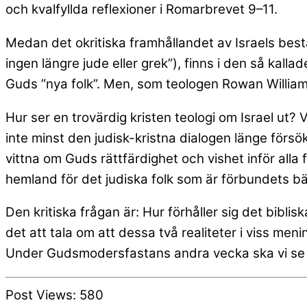
och kvalfyllda reflexioner i Romarbrevet 9–11.
Medan det okritiska framhållandet av Israels best
ingen längre jude eller grek”), finns i den så kalla
Guds ”nya folk”. Men, som teologen Rowan Williams
Hur ser en trovärdig kristen teologi om Israel ut?
inte minst den judisk-kristna dialogen länge försök
vittna om Guds rättfärdighet och vishet inför alla
hemland för det judiska folk som är förbundets bä
Den kritiska frågan är: Hur förhåller sig det biblis
det att tala om att dessa två realiteter i viss meni
Under Gudsmodersfastans andra vecka ska vi se 
Post Views:
580