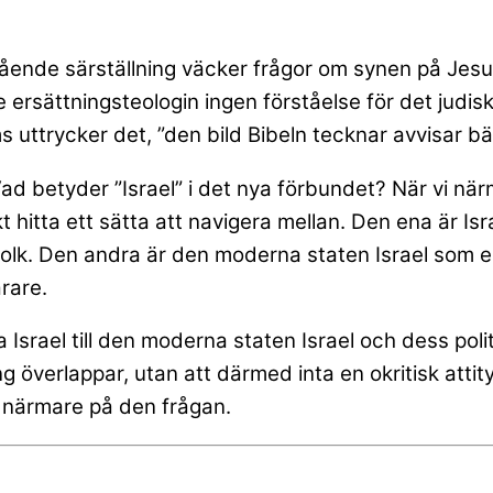
ående särställning väcker frågor om synen på Jesu i
de ersättningsteologin ingen förståelse för det judis
 uttrycker det, ”den bild Bibeln tecknar avvisar b
 Vad betyder ”Israel” i det nya förbundet? När vi nä
t hitta ett sätta att navigera mellan. Den ena är Is
 folk. Den andra är den moderna staten Israel som e
rare.
ka Israel till den moderna staten Israel och dess pol
ng överlappar, utan att därmed inta en okritisk attity
närmare på den frågan.