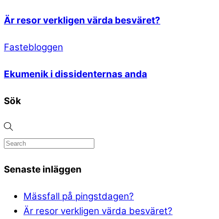
Är resor verkligen värda besväret?
Fastebloggen
Ekumenik i dissidenternas anda
Sök
Senaste inläggen
Mässfall på pingstdagen?
Är resor verkligen värda besväret?