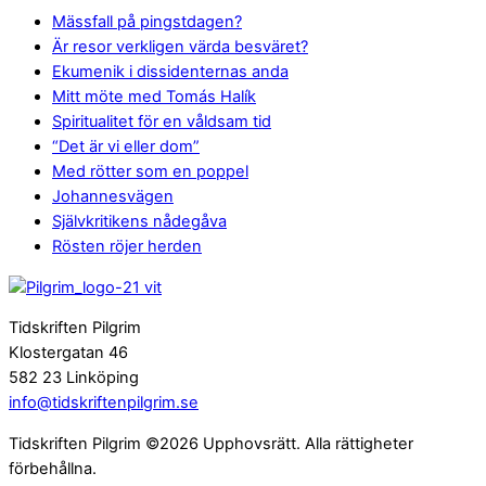
Mässfall på pingstdagen?
Är resor verkligen värda besväret?
Ekumenik i dissidenternas anda
Mitt möte med Tomás Halík
Spiritualitet för en våldsam tid
“Det är vi eller dom”
Med rötter som en poppel
Johannesvägen
Självkritikens nådegåva
Rösten röjer herden
Tidskriften Pilgrim
Klostergatan 46
582 23 Linköping
info@tidskriftenpilgrim.se
Tidskriften Pilgrim ©2026 Upphovsrätt. Alla rättigheter
förbehållna.