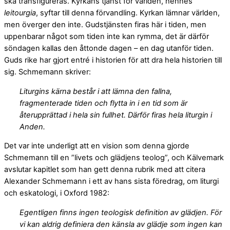
ska transfigureras. Kyrkans tjänst för världen, hennes
leitourgia
, syftar till denna förvandling. Kyrkan lämnar världen,
men överger den inte. Gudstjänsten firas här i tiden, men
uppenbarar något som tiden inte kan rymma, det är därför
söndagen kallas den åttonde dagen – en dag utanför tiden.
Guds rike har gjort entré i historien för att dra hela historien till
sig. Schmemann skriver:
Liturgins kärna består i att lämna den fallna,
fragmenterade tiden och flytta in i en tid som är
återupprättad i hela sin fullhet. Därför firas hela liturgin i
Anden.
Det var inte underligt att en vision som denna gjorde
Schmemann till en ”livets och glädjens teolog”, och Kälvemark
avslutar kapitlet som han gett denna rubrik med att citera
Alexander Schmemann i ett av hans sista föredrag, om liturgi
och eskatologi, i Oxford 1982:
Egentligen finns ingen teologisk definition av glädjen. För
vi kan aldrig definiera den känsla av glädje som ingen kan