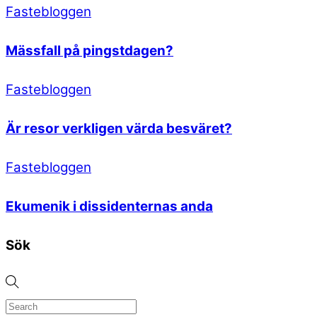
Fastebloggen
Mässfall på pingstdagen?
Fastebloggen
Är resor verkligen värda besväret?
Fastebloggen
Ekumenik i dissidenternas anda
Sök