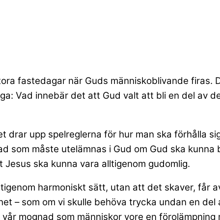
tora fastedagar när Guds människoblivande firas. D
ga: Vad innebär det att Gud valt att bli en del av 
drar upp spelreglerna för hur man ska förhålla sig
 vad som måste utelämnas i Gud om Gud ska kunna bl
t Jesus ska kunna vara alltigenom gudomlig.
ltigenom harmoniskt sätt, utan att det skaver, får a
klighet – som om vi skulle behöva trycka undan en de
m om vår mognad som människor vore en förolämpning