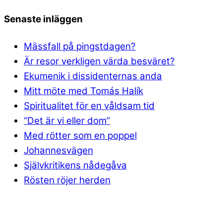
Senaste inläggen
Mässfall på pingstdagen?
Är resor verkligen värda besväret?
Ekumenik i dissidenternas anda
Mitt möte med Tomás Halík
Spiritualitet för en våldsam tid
“Det är vi eller dom”
Med rötter som en poppel
Johannesvägen
Självkritikens nådegåva
Rösten röjer herden