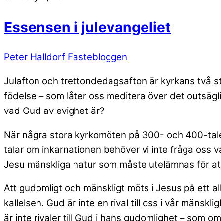
Essensen i julevangeliet
Peter Halldorf
Fastebloggen
Julafton och trettondedagsafton är kyrkans två s
födelse – som låter oss meditera över det outsägli
vad Gud av evighet är?
När några stora kyrkomöten på 300- och 400-talet 
talar om inkarnationen behöver vi inte fråga oss
Jesu mänskliga natur som måste utelämnas för at
Att gudomligt och mänskligt möts i Jesus på ett al
kallelsen. Gud är inte en rival till oss i vår mäns
är inte rivaler till Gud i hans gudomlighet – so