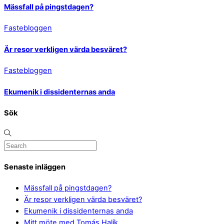
Mässfall på pingstdagen?
Fastebloggen
Är resor verkligen värda besväret?
Fastebloggen
Ekumenik i dissidenternas anda
Sök
Senaste inläggen
Mässfall på pingstdagen?
Är resor verkligen värda besväret?
Ekumenik i dissidenternas anda
Mitt möte med Tomás Halík