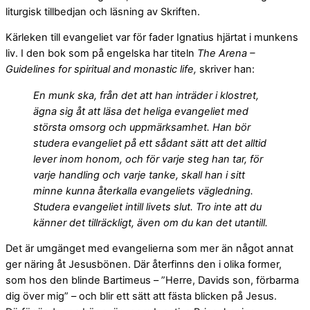
liturgisk tillbedjan och läsning av Skriften.
Kärleken till evangeliet var för fader Ignatius hjärtat i munkens
liv. I den bok som på engelska har titeln
The Arena –
Guidelines for spiritual and monastic life,
skriver han:
En munk ska, från det att han inträder i klostret,
ägna sig åt att läsa det heliga evangeliet med
största omsorg och uppmärksamhet. Han bör
studera evangeliet på ett sådant sätt att det alltid
lever inom honom, och för varje steg han tar, för
varje handling och varje tanke, skall han i sitt
minne kunna återkalla evangeliets vägledning.
Studera evangeliet intill livets slut. Tro inte att du
känner det tillräckligt, även om du kan det utantill.
Det är umgänget med evangelierna som mer än något annat
ger näring åt Jesusbönen. Där återfinns den i olika former,
som hos den blinde Bartimeus – ”Herre, Davids son, förbarma
dig över mig” – och blir ett sätt att fästa blicken på Jesus.