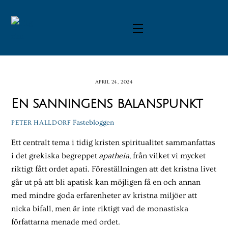
Skip
to
Menu
content
APRIL 24, 2024
En sanningens balanspunkt
Fastebloggen
PETER HALLDORF
Ett centralt tema i tidig kristen spiritualitet sammanfattas
i det grekiska begreppet
apatheia
, från vilket vi mycket
riktigt fått ordet apati. Föreställningen att det kristna livet
går ut på att bli apatisk kan möjligen få en och annan
med mindre goda erfarenheter av kristna miljöer att
nicka bifall, men är inte riktigt vad de monastiska
författarna menade med ordet.