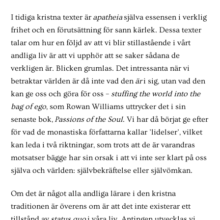
I tidiga kristna texter är
apatheia
själva essensen i verklig
frihet och en förutsättning för sann kärlek. Dessa texter
talar om hur en följd av att vi blir stillastående i vårt
andliga liv är att vi upphör att se saker sådana de
verkligen är. Blicken grumlas. Det intressanta när vi
betraktar världen är då inte vad den
är
i sig, utan vad den
kan ge oss och göra för oss –
stuffing the world into the
bag of ego
, som Rowan Williams uttrycker det i sin
senaste bok,
Passions of the Soul
. Vi har då börjat ge efter
för vad de monastiska författarna kallar ’lidelser’, vilket
kan leda i två riktningar, som trots att de är varandras
motsatser bägge har sin orsak i att vi inte ser klart på oss
själva och världen: självbekräftelse eller självömkan.
Om det är något alla andliga lärare i den kristna
traditionen är överens om är att det inte existerar ett
tillstånd av
status quo
i våra liv. Antingen utvecklas vi