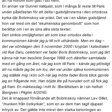
att ha honom som gäst i sitt hem.
En annan var Gunnel Vallquist, som i många år reste till Paris
under påskfastan för att delta i gudstjänsterna i den ortodoxa
kyrka där Bobrinskoy var präst. Det var i en sådan gudstjänst
hon var med om det ”ekumeniska genombrott” som hon
berättar om i en av sina allra sista texter:
Den strikta omöjligheten att som icke-ortodox delta i
kommunionen kände jag ju till och uthärdade. Men en dag –
det var söndagen den 5 november 2000 i kryptan i katedralen
vid Rue Daru, celebrant var fader Boris Bobrinskoy, som jag lärt
känna när han besökte Sverige 1988 och därefter samtalade
med en gång om året, när jag kom till Paris – kände jag plötsligt
att nu måste jag be om lov, det var under själva kommunionen.
Jag ställde mig i kön och när jag mötte fader Boris blick gjorde
jag en frågande min. Han böjde lite på huvudet och så fick jag
gå fram. En märkesdag i mitt liv.
(Berättelsen är i sin helhet
återgiven i Pilgrim 4/2016)
Det är knappast förvånande att Bobrinskoy nämner Lev Gillet,
”munken från östkyrkan”, som en av dem han tagit djupast
intryck av. Det gällde inte minst den starka betoningen av