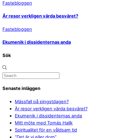
Fastebloggen
Är resor verkligen värda besväret?
Fastebloggen
Ekumenik i dissidenternas anda
Sök
Senaste inläggen
Mässfall på pingstdagen?
Är resor verkligen värda besväret?
Ekumenik i dissidenternas anda
Mitt möte med Tomás Halík
Spiritualitet för en våldsam tid
“Det är vi eller dom”