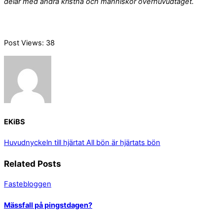
delar med andra kristna och människor överhuvudtaget.
Post Views:
38
EKiBS
Huvudnyckeln till hjärtat
All bön är hjärtats bön
Related Posts
Fastebloggen
Mässfall på pingstdagen?