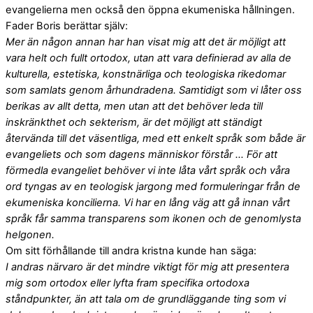
evangelierna men också den öppna ekumeniska hållningen.
Fader Boris berättar själv:
Mer än någon annan har han visat mig att det är möjligt att
vara helt och fullt ortodox, utan att vara definierad av alla de
kulturella, estetiska, konstnärliga och teologiska rikedomar
som samlats genom århundradena. Samtidigt som vi låter oss
berikas av allt detta, men utan att det behöver leda till
inskränkthet och sekterism, är det möjligt att ständigt
återvända till det väsentliga, med ett enkelt språk som både är
evangeliets och som dagens människor förstår … För att
förmedla evangeliet behöver vi inte låta vårt språk och våra
ord tyngas av en teologisk jargong med formuleringar från de
ekumeniska koncilierna. Vi har en lång väg att gå innan vårt
språk får samma transparens som ikonen och de genomlysta
helgonen.
Om sitt förhållande till andra kristna kunde han säga:
I andras närvaro är det mindre viktigt för mig att presentera
mig som ortodox eller lyfta fram specifika ortodoxa
ståndpunkter, än att tala om de grundläggande ting som vi