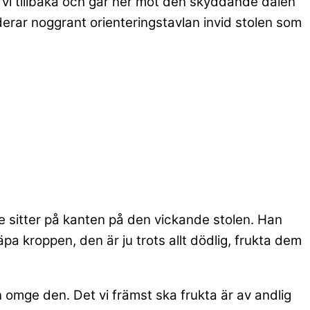
der vi tillbaka och går ner mot den skyddande dalen
uderar noggrant orienteringstavlan invid stolen som
de sitter på kanten på den vickande stolen. Han
a kroppen, den är ju trots allt dödlig, frukta dem
 omge den. Det vi främst ska frukta är av andlig