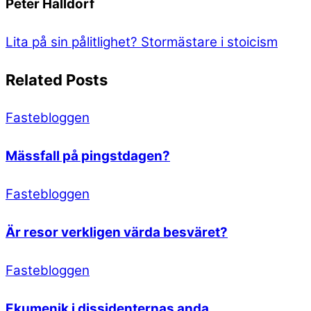
Peter Halldorf
Lita på sin pålitlighet?
Stormästare i stoicism
Related Posts
Fastebloggen
Mässfall på pingstdagen?
Fastebloggen
Är resor verkligen värda besväret?
Fastebloggen
Ekumenik i dissidenternas anda