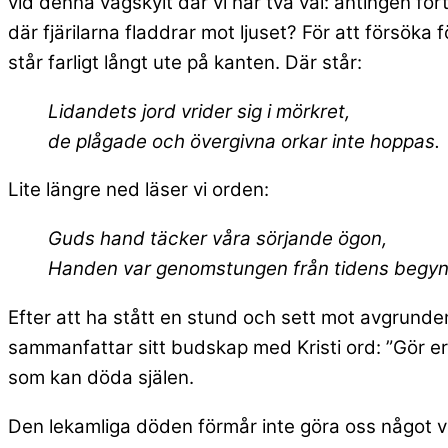
vid denna vägskylt där vi har två val: antingen for
där fjärilarna fladdrar mot ljuset? För att försök
står farligt långt ute på kanten. Där står:
Lidandets jord vrider sig i mörkret,
de plågade och övergivna orkar inte hoppas.
Lite längre ned läser vi orden:
Guds hand täcker våra sörjande ögon,
Handen var genomstungen från tidens begyn
Efter att ha stått en stund och sett mot avgrunde
sammanfattar sitt budskap med Kristi ord: ”Gör er
som kan döda själen.
Den lekamliga döden förmår inte göra oss något ve