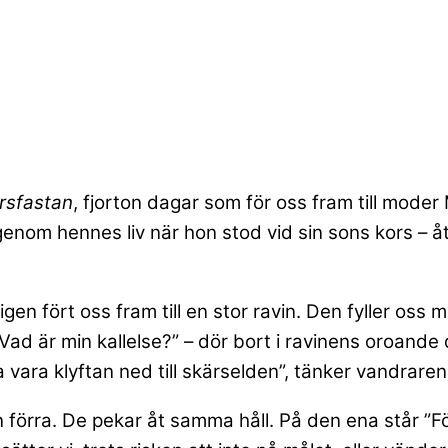
sfastan
, fjorton dagar som för oss fram till mode
 genom hennes liv när hon stod vid sin sons kors – 
gen fört oss fram till en stor ravin. Den fyller oss
Vad är min kallelse?” – dör bort i ravinens oroande
 vara klyftan ned till skärselden”, tänker vandraren f
 förra. De pekar åt samma håll. På den ena står ”F